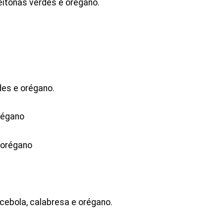
eitonas verdes e orégano.
des e orégano.
régano
 orégano
cebola, calabresa e orégano.