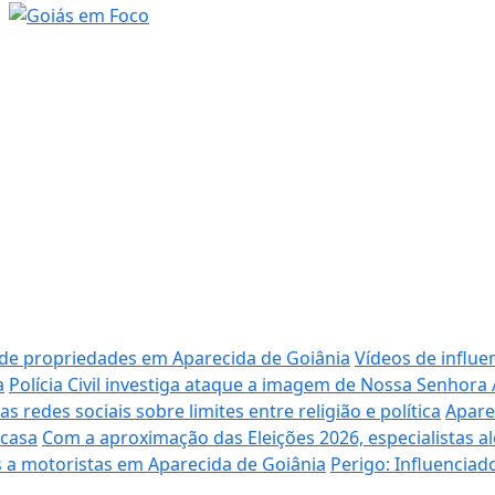
 de propriedades em Aparecida de Goiânia
Vídeos de influe
a
Polícia Civil investiga ataque a imagem de Nossa Senhora
redes sociais sobre limites entre religião e política
Apare
 casa
Com a aproximação das Eleições 2026, especialistas al
 a motoristas em Aparecida de Goiânia
Perigo: Influencia