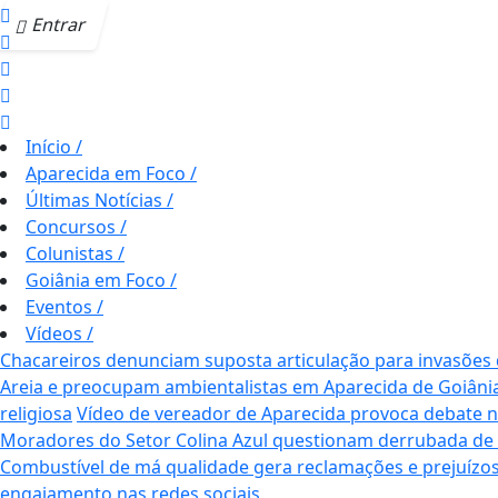
Entrar
Início
/
Aparecida em Foco
/
Últimas Notícias
/
Concursos
/
Colunistas
/
Goiânia em Foco
/
Eventos
/
Vídeos
/
Chacareiros denunciam suposta articulação para invasões
Areia e preocupam ambientalistas em Aparecida de Goiâni
religiosa
Vídeo de vereador de Aparecida provoca debate nas 
Moradores do Setor Colina Azul questionam derrubada de
Combustível de má qualidade gera reclamações e prejuízos
engajamento nas redes sociais