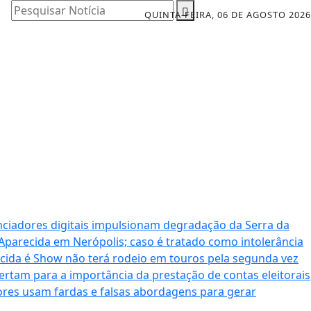
Pesquisar Notícia
QUINTA-FEIRA, 06 DE AGOSTO 2026
nciadores digitais impulsionam degradação da Serra da
 Aparecida em Nerópolis; caso é tratado como intolerância
cida é Show não terá rodeio em touros pela segunda vez
ertam para a importância da prestação de contas eleitorais
dores usam fardas e falsas abordagens para gerar