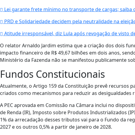
Lei garante frete mínimo no transporte de cargas; saiba
PRD e Solidariedade decidem pela neutralidade na eleição
Atitude irresponsável, diz Lula após revogação de visto 
O relator Arnaldo Jardim estima que a criação dos dois f
impacto financeiro de R$ 49,67 bilhões em dois anos, sendo
Ministério da Fazenda não se manifestou publicamente so
Fundos Constitucionais
Atualmente, o Artigo 159 da Constituição prevê recursos p
criados como mecanismos para reduzir as desigualdades re
A PEC aprovada em Comissão na Câmara inclui no dispositi
de Renda (IR), Imposto sobre Produtos Industrializados (IPI
1% da arrecadação desses tributos vai para o Fundo da regi
2027 e os outros 0,5% a partir de janeiro de 2028.