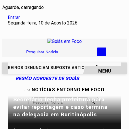
Aguarde, carregando...
Entrar
Segunda-feira, 10 de Agosto 2026
Pesquisar Notícia
CAREIROS DENUNCIAM SUPOSTA ARTICULAÇÃO PARA INVASÕE
MENU
REGIÃO NORDESTE DE GOIÁS
EM ALTA
NOTÍCIAS
ENTORNO EM FOCO
EM
Secretário fecha prefeitura para
🔍
evitar reportagem e caso termina
na delegacia em Buritinópolis