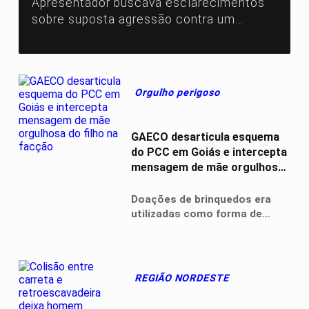
Apresentador buscava esclarecimentos
sobre suposta agressão contra um
jornalista
Orgulho perigoso
GAECO desarticula esquema
do PCC em Goiás e intercepta
mensagem de mãe orgulhosa
do filho na facção
Doações de brinquedos era
utilizadas como forma de
aproximar-se da população
REGIÃO NORDESTE