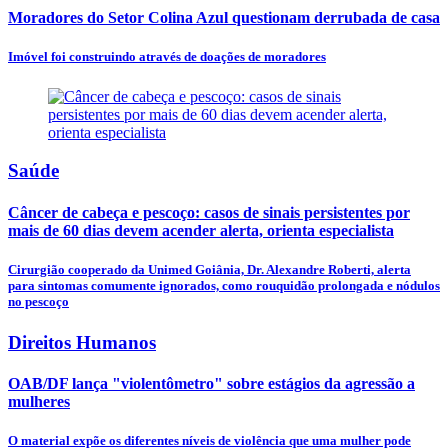
Moradores do Setor Colina Azul questionam derrubada de casa
Imóvel foi construindo através de doações de moradores
Saúde
Câncer de cabeça e pescoço: casos de sinais persistentes por
mais de 60 dias devem acender alerta, orienta especialista
Cirurgião cooperado da Unimed Goiânia, Dr. Alexandre Roberti, alerta
para sintomas comumente ignorados, como rouquidão prolongada e nódulos
no pescoço
Direitos Humanos
OAB/DF lança "violentômetro" sobre estágios da agressão a
mulheres
O material expõe os diferentes níveis de violência que uma mulher pode