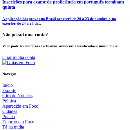
Inscrições para exame de proficiência em português terminam
quinta
A aplicação das provas no Brasil ocorrerá de 20 a 23 de outubro e, no
exterior, de 24 a 27 de...
Não possui uma conta?
Você pode ler matérias exclusivas, anunciar classificados e muito mais!
Criar minha conta
Navegue
Início
Esporte
Giro de Notícias
Política
Aparecida em Foco
Cidades
Polícia
Entorno em Foco
Tá na mídia