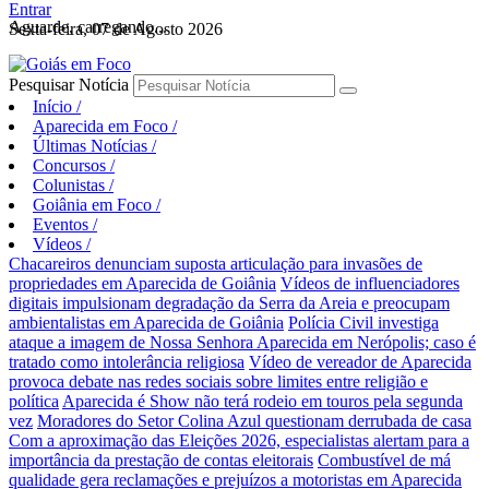
Entrar
Aguarde, carregando...
Sexta-feira, 07 de Agosto 2026
Pesquisar Notícia
Início
/
Aparecida em Foco
/
Últimas Notícias
/
Concursos
/
Colunistas
/
Goiânia em Foco
/
Eventos
/
Vídeos
/
Chacareiros denunciam suposta articulação para invasões de
propriedades em Aparecida de Goiânia
Vídeos de influenciadores
digitais impulsionam degradação da Serra da Areia e preocupam
ambientalistas em Aparecida de Goiânia
Polícia Civil investiga
ataque a imagem de Nossa Senhora Aparecida em Nerópolis; caso é
tratado como intolerância religiosa
Vídeo de vereador de Aparecida
provoca debate nas redes sociais sobre limites entre religião e
política
Aparecida é Show não terá rodeio em touros pela segunda
vez
Moradores do Setor Colina Azul questionam derrubada de casa
Com a aproximação das Eleições 2026, especialistas alertam para a
importância da prestação de contas eleitorais
Combustível de má
qualidade gera reclamações e prejuízos a motoristas em Aparecida