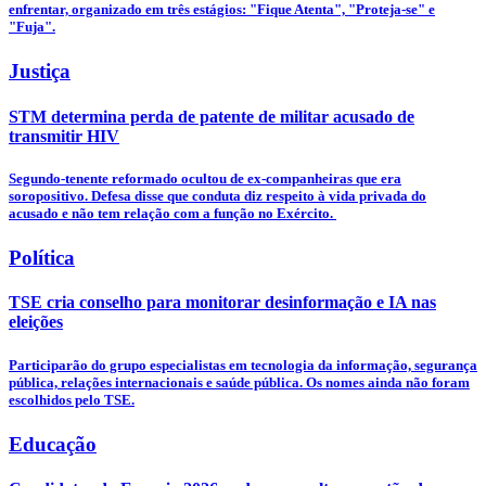
enfrentar, organizado em três estágios: "Fique Atenta", "Proteja-se" e
"Fuja".
Justiça
STM determina perda de patente de militar acusado de
transmitir HIV
Segundo-tenente reformado ocultou de ex-companheiras que era
soropositivo. Defesa disse que conduta diz respeito à vida privada do
acusado e não tem relação com a função no Exército.
Política
TSE cria conselho para monitorar desinformação e IA nas
eleições
Participarão do grupo especialistas em tecnologia da informação, segurança
pública, relações internacionais e saúde pública. Os nomes ainda não foram
escolhidos pelo TSE.
Educação