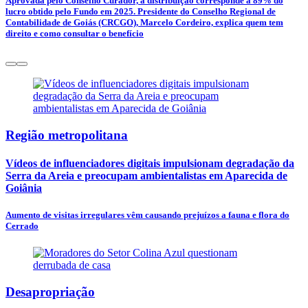
Aprovada pelo Conselho Curador, a distribuição corresponde a 89% do
lucro obtido pelo Fundo em 2025. Presidente do Conselho Regional de
Contabilidade de Goiás (CRCGO), Marcelo Cordeiro, explica quem tem
direito e como consultar o benefício
Região metropolitana
Vídeos de influenciadores digitais impulsionam degradação da
Serra da Areia e preocupam ambientalistas em Aparecida de
Goiânia
Aumento de visitas irregulares vêm causando prejuízos a fauna e flora do
Cerrado
Desapropriação