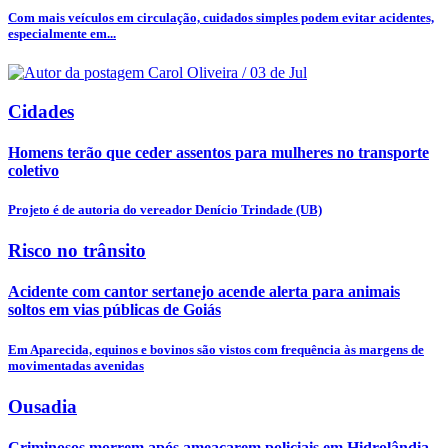
Com mais veículos em circulação, cuidados simples podem evitar acidentes,
especialmente em...
Carol Oliveira / 03 de Jul
Cidades
Homens terão que ceder assentos para mulheres no transporte
coletivo
Projeto é de autoria do vereador Denício Trindade (UB)
Risco no trânsito
Acidente com cantor sertanejo acende alerta para animais
soltos em vias públicas de Goiás
Em Aparecida, equinos e bovinos são vistos com frequência às margens de
movimentadas avenidas
Ousadia
Criminosos morrem após ameaçarem policiais em Hidrolândia-