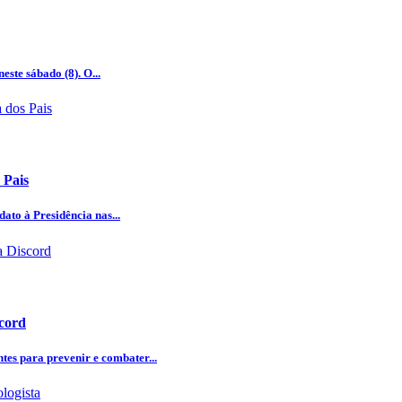
este sábado (8). O...
 Pais
ato à Presidência nas...
scord
tes para prevenir e combater...