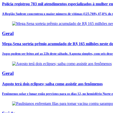
Polícia registrou 783 mil atendimentos especializados à mulher e
A Região Sudeste concentrou o maior número de vítimas (125.769), 47,8% do tot
Geral
Mega-Sena sorteia prêmio acumulado de R$ 165 milhões neste d
Jogos podem ser feitos até as 22h deste sábado. A aposta simples, com seis dezen
Geral
Agosto terá dois eclipses; saiba como assistir aos fenômenos
Fenômenos solar e lunar estão previstos para os dias 12, no hemisfério Norte e