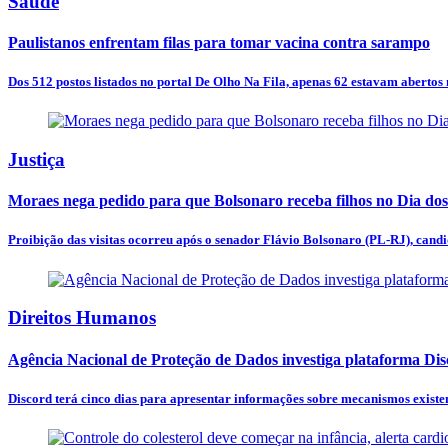
Saúde
Paulistanos enfrentam filas para tomar vacina contra sarampo
Dos 512 postos listados no portal De Olho Na Fila, apenas 62 estavam abertos n
Justiça
Moraes nega pedido para que Bolsonaro receba filhos no Dia dos
Proibição das visitas ocorreu após o senador Flávio Bolsonaro (PL-RJ), candid
Direitos Humanos
Agência Nacional de Proteção de Dados investiga plataforma Di
Discord terá cinco dias para apresentar informações sobre mecanismos existen