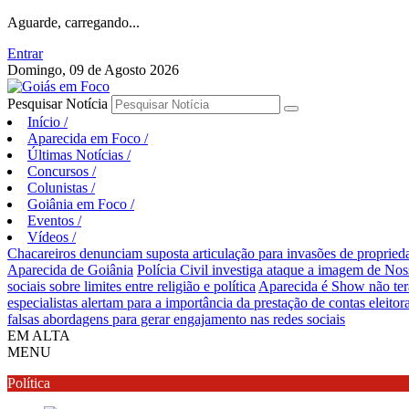
Aguarde, carregando...
Entrar
Domingo, 09 de Agosto 2026
Pesquisar Notícia
Início
/
Aparecida em Foco
/
Últimas Notícias
/
Concursos
/
Colunistas
/
Goiânia em Foco
/
Eventos
/
Vídeos
/
Chacareiros denunciam suposta articulação para invasões de proprie
Aparecida de Goiânia
Polícia Civil investiga ataque a imagem de Nos
sociais sobre limites entre religião e política
Aparecida é Show não ter
especialistas alertam para a importância da prestação de contas eleitora
falsas abordagens para gerar engajamento nas redes sociais
EM ALTA
MENU
Política