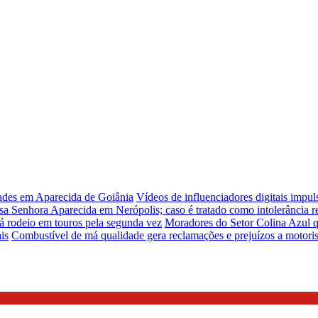
dades em Aparecida de Goiânia
Vídeos de influenciadores digitais impu
sa Senhora Aparecida em Nerópolis; caso é tratado como intolerância re
á rodeio em touros pela segunda vez
Moradores do Setor Colina Azul q
is
Combustível de má qualidade gera reclamações e prejuízos a motori