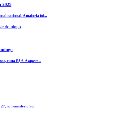
m 2025
al nacional. A maioria foi...
omingo
as, custa R$ 6. A aposta...
 27, no hemisfério Sul.