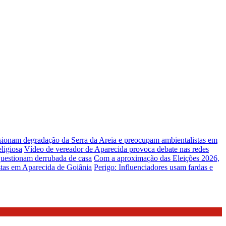
lsionam degradação da Serra da Areia e preocupam ambientalistas em
ligiosa
Vídeo de vereador de Aparecida provoca debate nas redes
uestionam derrubada de casa
Com a aproximação das Eleições 2026,
stas em Aparecida de Goiânia
Perigo: Influenciadores usam fardas e