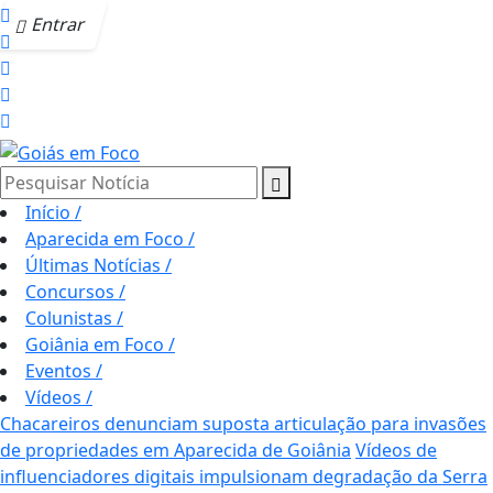
Entrar
Pesquisar Notícia
Início
/
Aparecida em Foco
/
Últimas Notícias
/
Concursos
/
Colunistas
/
Goiânia em Foco
/
Eventos
/
Vídeos
/
Chacareiros denunciam suposta articulação para invasões
de propriedades em Aparecida de Goiânia
Vídeos de
influenciadores digitais impulsionam degradação da Serra