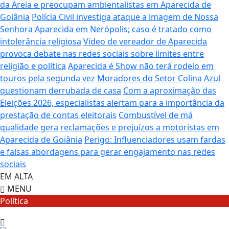
da Areia e preocupam ambientalistas em Aparecida de
Goiânia
Polícia Civil investiga ataque a imagem de Nossa
Senhora Aparecida em Nerópolis; caso é tratado como
intolerância religiosa
Vídeo de vereador de Aparecida
provoca debate nas redes sociais sobre limites entre
religião e política
Aparecida é Show não terá rodeio em
touros pela segunda vez
Moradores do Setor Colina Azul
questionam derrubada de casa
Com a aproximação das
Eleições 2026, especialistas alertam para a importância da
prestação de contas eleitorais
Combustível de má
qualidade gera reclamações e prejuízos a motoristas em
Aparecida de Goiânia
Perigo: Influenciadores usam fardas
e falsas abordagens para gerar engajamento nas redes
sociais
EM ALTA
MENU
Política