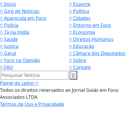
Início
Esporte
Giro de Notícias
Política
Aparecida em Foco
Cidades
Polícia
Entorno em Foco
Tá na mídia
Economia
Saúde
Direitos Humanos
Justiça
Educação
Geral
Câmara dos Deputados
Foco na Opinião
Sobre
FAQ
Contato
Pesquisar Notícia
Painel do Leitor
Todos os direitos reservados ao Jornal Goiás em Foco
Associados LTDA
Termos de Uso e Privacidade
Termos de Uso e Privacidade
Esse site utiliza cookies para melhorar sua