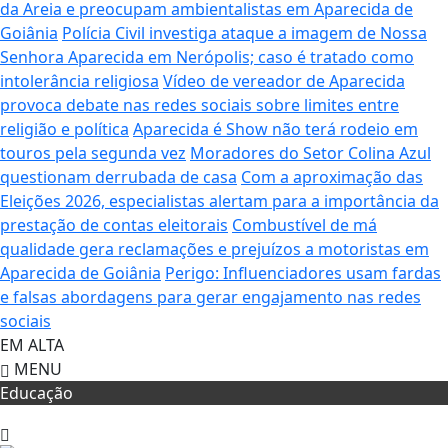
da Areia e preocupam ambientalistas em Aparecida de
Goiânia
Polícia Civil investiga ataque a imagem de Nossa
Senhora Aparecida em Nerópolis; caso é tratado como
intolerância religiosa
Vídeo de vereador de Aparecida
provoca debate nas redes sociais sobre limites entre
religião e política
Aparecida é Show não terá rodeio em
touros pela segunda vez
Moradores do Setor Colina Azul
questionam derrubada de casa
Com a aproximação das
Eleições 2026, especialistas alertam para a importância da
prestação de contas eleitorais
Combustível de má
qualidade gera reclamações e prejuízos a motoristas em
Aparecida de Goiânia
Perigo: Influenciadores usam fardas
e falsas abordagens para gerar engajamento nas redes
sociais
EM ALTA
MENU
Educação