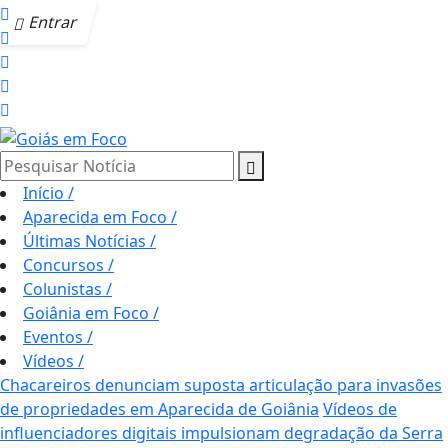
Entrar
Pesquisar Notícia
Início
/
Aparecida em Foco
/
Últimas Notícias
/
Concursos
/
Colunistas
/
Goiânia em Foco
/
Eventos
/
Vídeos
/
Chacareiros denunciam suposta articulação para invasões
de propriedades em Aparecida de Goiânia
Vídeos de
influenciadores digitais impulsionam degradação da Serra