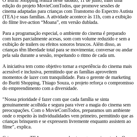
O Buriti Shopping realiza neste sábado, 11 de julho, mais uma
edição do projeto MovieComTodos, que promove sessões de
cinema adaptadas para crianças com Transtorno do Espectro Autista
(TEA) e suas famílias. A atividade acontece às 11h, com a exibição
do filme live-action “Moana”, em versão dublada.
Para a programação especial, o ambiente do cinema é preparado
com luzes parcialmente acesas, som com volume reduzido e sem a
exibição de trailers ou efeitos sonoros bruscos. Além disso, as
crianças têm liberdade total para se movimentar, conversar ou andar
pela sala durante a sessão, respeitando o ritmo de cada um.
A iniciativa tem como objetivo tornar a experiência do cinema mais
acessível e inclusiva, permitindo que as famílias aproveitem
momentos de lazer com tranquilidade. Para o gerente de marketing
do Buriti Shopping, Thiago Souza, o projeto reforça o compromisso
do empreendimento com a diversidade.
"Nossa prioridade é fazer com que cada família se sinta
genuinamente acolhida e segura para viver a magia do cinema sem
preocupações. Com o MovieComTodos, preparamos um ambiente
onde o respeito às individualidades vem primeiro, permitindo que as
crianças brinquem e se expressem livremente enquanto assistem ao
filme", explica.