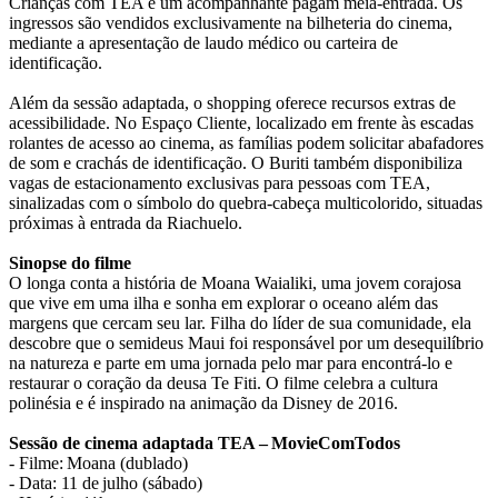
Crianças com TEA e um acompanhante pagam meia-entrada. Os
ingressos são vendidos exclusivamente na bilheteria do cinema,
mediante a apresentação de laudo médico ou carteira de
identificação.
Além da sessão adaptada, o shopping oferece recursos extras de
acessibilidade. No Espaço Cliente, localizado em frente às escadas
rolantes de acesso ao cinema, as famílias podem solicitar abafadores
de som e crachás de identificação. O Buriti também disponibiliza
vagas de estacionamento exclusivas para pessoas com TEA,
sinalizadas com o símbolo do quebra-cabeça multicolorido, situadas
próximas à entrada da Riachuelo.
Sinopse do filme
O longa conta a história de Moana Waialiki, uma jovem corajosa
que vive em uma ilha e sonha em explorar o oceano além das
margens que cercam seu lar. Filha do líder de sua comunidade, ela
descobre que o semideus Maui foi responsável por um desequilíbrio
na natureza e parte em uma jornada pelo mar para encontrá-lo e
restaurar o coração da deusa Te Fiti. O filme celebra a cultura
polinésia e é inspirado na animação da Disney de 2016.
Sessão de cinema adaptada TEA – MovieComTodos
- Filme: Moana (dublado)
- Data: 11 de julho (sábado)