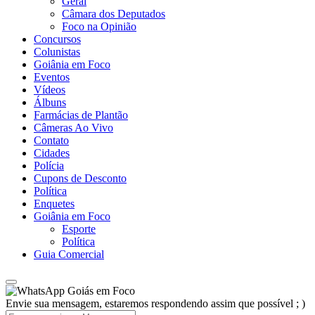
Geral
Câmara dos Deputados
Foco na Opinião
Concursos
Colunistas
Goiânia em Foco
Eventos
Vídeos
Álbuns
Farmácias de Plantão
Câmeras Ao Vivo
Contato
Cidades
Polícia
Cupons de Desconto
Política
Enquetes
Goiânia em Foco
Esporte
Política
Guia Comercial
Goiás em Foco
Envie sua mensagem, estaremos respondendo assim que possível ; )