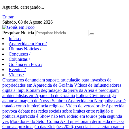
Aguarde, carregando...
Entrar
Sábado, 08 de Agosto 2026
Pesquisar Notícia
Início
/
Aparecida em Foco
/
Últimas Notícias
/
Concursos
/
Colunistas
/
Goiânia em Foco
/
Eventos
/
Vídeos
/
Chacareiros denunciam suposta articulação para invasões de
propriedades em Aparecida de Goiânia
Vídeos de influenciadores
digitais impulsionam degradação da Serra da Areia e preocupam
ambientalistas em Aparecida de Goiânia
Polícia Civil investiga
ataque a imagem de Nossa Senhora Aparecida em Nerópolis; caso é
tratado como intolerância religiosa
Vídeo de vereador de Aparecida
provoca debate nas redes sociais sobre limites entre religião e
política
Aparecida é Show não terá rodeio em touros pela segunda
vez
Moradores do Setor Colina Azul questionam derrubada de casa
Com a aproximação das Eleições 2026, especialistas alertam para a