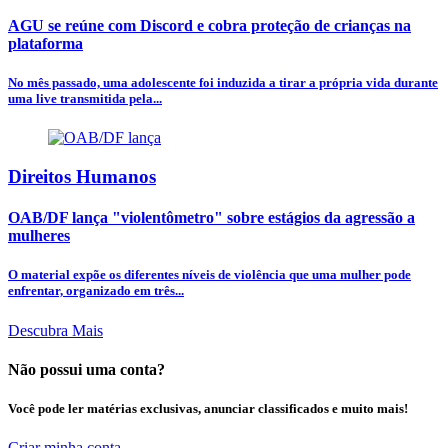
AGU se reúne com Discord e cobra proteção de crianças na
plataforma
No mês passado, uma adolescente foi induzida a tirar a própria vida durante
uma live transmitida pela...
Direitos Humanos
OAB/DF lança "violentômetro" sobre estágios da agressão a
mulheres
O material expõe os diferentes níveis de violência que uma mulher pode
enfrentar, organizado em três...
Descubra Mais
Não possui uma conta?
Você pode ler matérias exclusivas, anunciar classificados e muito mais!
Criar minha conta