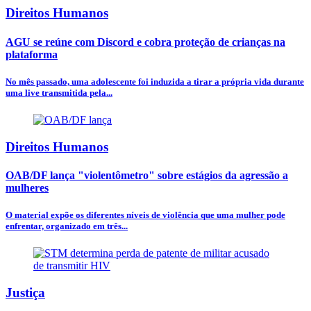
Direitos Humanos
AGU se reúne com Discord e cobra proteção de crianças na
plataforma
No mês passado, uma adolescente foi induzida a tirar a própria vida durante
uma live transmitida pela...
Direitos Humanos
OAB/DF lança "violentômetro" sobre estágios da agressão a
mulheres
O material expõe os diferentes níveis de violência que uma mulher pode
enfrentar, organizado em três...
Justiça