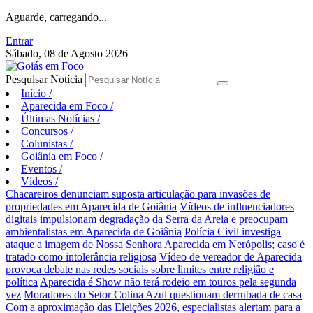
Aguarde, carregando...
Entrar
Sábado, 08 de Agosto 2026
Pesquisar Notícia
Início
/
Aparecida em Foco
/
Últimas Notícias
/
Concursos
/
Colunistas
/
Goiânia em Foco
/
Eventos
/
Vídeos
/
Chacareiros denunciam suposta articulação para invasões de
propriedades em Aparecida de Goiânia
Vídeos de influenciadores
digitais impulsionam degradação da Serra da Areia e preocupam
ambientalistas em Aparecida de Goiânia
Polícia Civil investiga
ataque a imagem de Nossa Senhora Aparecida em Nerópolis; caso é
tratado como intolerância religiosa
Vídeo de vereador de Aparecida
provoca debate nas redes sociais sobre limites entre religião e
política
Aparecida é Show não terá rodeio em touros pela segunda
vez
Moradores do Setor Colina Azul questionam derrubada de casa
Com a aproximação das Eleições 2026, especialistas alertam para a