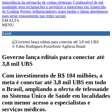
importância da prestação de contas eleitorais
Combustível de má
qualidade gera reclamações e prejuízos a motoristas em Aparecida
de Goiânia
Perigo: Influenciadores usam fardas e falsas abordagens
para gerar engajamento nas redes sociais
EM ALTA
MENU
Saúde
© Fabio Rodrigues-Pozzebom/ Agência Brasil
Governo lança editais para conectar até
3,8 mil UBS
Com investimento de R$ 104 milhões, a
meta é conectar até 3,8 mil UBS em todo
o Brasil, ampliando a oferta de telessaúde
no Sistema Único de Saúde em localidades
com menor acesso a especialistas e
serviços médicos.