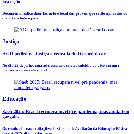
inscrição
Documento indica data, horário e local das provas, que serão aplicadas no
dia 23 em todo o país.
Justiça
AGU pedirá na Justiça a retirada do Discord do ar
No dia 22 de julho, uma adolescente cometeu suicídio ao vivo em uma
transmissão na rede social.
Educação
Saeb 2025: Brasil recupera nível pré-pandemia, mas ainda tem
gargalos
Os resultados nas avaliações do Sistema de Avaliação da Educação Básica
(Saeb) 2025, divulgados nesta...