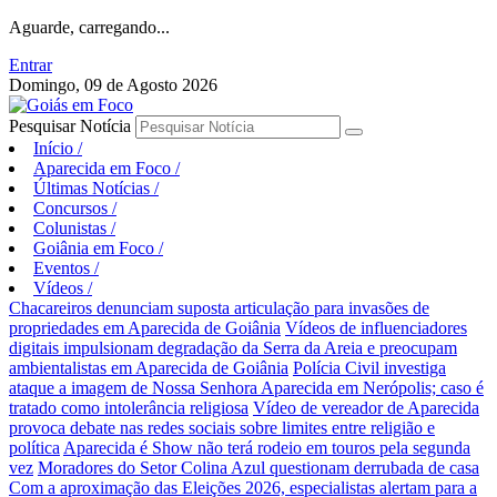
Aguarde, carregando...
Entrar
Domingo, 09 de Agosto 2026
Pesquisar Notícia
Início
/
Aparecida em Foco
/
Últimas Notícias
/
Concursos
/
Colunistas
/
Goiânia em Foco
/
Eventos
/
Vídeos
/
Chacareiros denunciam suposta articulação para invasões de
propriedades em Aparecida de Goiânia
Vídeos de influenciadores
digitais impulsionam degradação da Serra da Areia e preocupam
ambientalistas em Aparecida de Goiânia
Polícia Civil investiga
ataque a imagem de Nossa Senhora Aparecida em Nerópolis; caso é
tratado como intolerância religiosa
Vídeo de vereador de Aparecida
provoca debate nas redes sociais sobre limites entre religião e
política
Aparecida é Show não terá rodeio em touros pela segunda
vez
Moradores do Setor Colina Azul questionam derrubada de casa
Com a aproximação das Eleições 2026, especialistas alertam para a