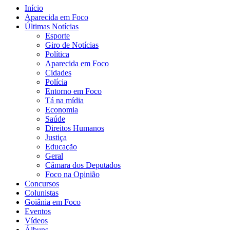
Início
Aparecida em Foco
Últimas Notícias
Esporte
Giro de Notícias
Política
Aparecida em Foco
Cidades
Polícia
Entorno em Foco
Tá na mídia
Economia
Saúde
Direitos Humanos
Justiça
Educação
Geral
Câmara dos Deputados
Foco na Opinião
Concursos
Colunistas
Goiânia em Foco
Eventos
Vídeos
Álbuns