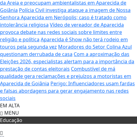
da Areia e preocupam ambientalistas em Aparecida de
Goiânia
Polícia Civil investiga ataque a imagem de Nossa
Senhora Aparecida em Nerópolis; caso é tratado como
intolerância religiosa
Vídeo de vereador de Aparecida
provoca debate nas redes sociais sobre limites entre
religião e política
Aparecida é Show não terá rodeio em
touros pela segunda vez
Moradores do Setor Colina Azul
questionam derrubada de casa
Com a aproximação das
Eleições 2026, especialistas alertam para a importância da
prestação de contas eleitorais
Combustível de má
qualidade gera reclamações e prejuízos a motoristas em
Aparecida de Goiânia
Perigo: Influenciadores usam fardas
e falsas abordagens para gerar engajamento nas redes
sociais
EM ALTA
MENU
Educação