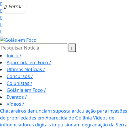
Entrar
Pesquisar Notícia
Início
/
Aparecida em Foco
/
Últimas Notícias
/
Concursos
/
Colunistas
/
Goiânia em Foco
/
Eventos
/
Vídeos
/
Chacareiros denunciam suposta articulação para invasões
de propriedades em Aparecida de Goiânia
Vídeos de
influenciadores digitais impulsionam degradação da Serra