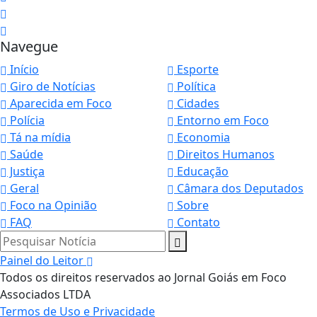
Navegue
Início
Esporte
Giro de Notícias
Política
Aparecida em Foco
Cidades
Polícia
Entorno em Foco
Tá na mídia
Economia
Saúde
Direitos Humanos
Justiça
Educação
Geral
Câmara dos Deputados
Foco na Opinião
Sobre
FAQ
Contato
Pesquisar Notícia
Painel do Leitor
Todos os direitos reservados ao Jornal Goiás em Foco
Associados LTDA
Termos de Uso e Privacidade