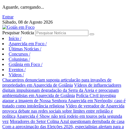
Aguarde, carregando...
Entrar
Sábado, 08 de Agosto 2026
Pesquisar Notícia
Início
/
Aparecida em Foco
/
Últimas Notícias
/
Concursos
/
Colunistas
/
Goiânia em Foco
/
Eventos
/
Vídeos
/
Chacareiros denunciam suposta articulação para invasões de
propriedades em Aparecida de Goiânia
Vídeos de influenciadores
digitais impulsionam degradação da Serra da Areia e preocupam
ambientalistas em Aparecida de Goiânia
Polícia Civil investiga
ataque a imagem de Nossa Senhora Aparecida em Nerópolis; caso é
tratado como intolerância religiosa
Vídeo de vereador de Aparecida
provoca debate nas redes sociais sobre limites entre religião e
política
Aparecida é Show não terá rodeio em touros pela segunda
vez
Moradores do Setor Colina Azul questionam derrubada de casa
Com a aproximação das Eleições 2026, especialistas alertam para a