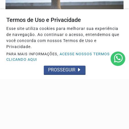
Termos de Uso e Privacidade
Esse site utiliza cookies para melhorar sua experiência
de navegação. Ao continuar o acesso, entendemos que
você concorda com nossos Termos de Uso e
Privacidade.
JUSTIÇA
PARA MAIS INFORMAÇÕES,
ACESSE NOSSOS TERMOS
Moraes nega pedido para que Bolsonaro receba
CLICANDO AQUI
filhos no Dia dos Pais
PROSSEGUIR
Proibição das visitas ocorreu após o senador Flávio
Bolsonaro (PL-RJ), candidato à Presidência nas...
DIREITOS HUMANOS
Agência Nacional de Proteção de Dados investiga
plataforma Discord
Discord terá cinco dias para apresentar informações