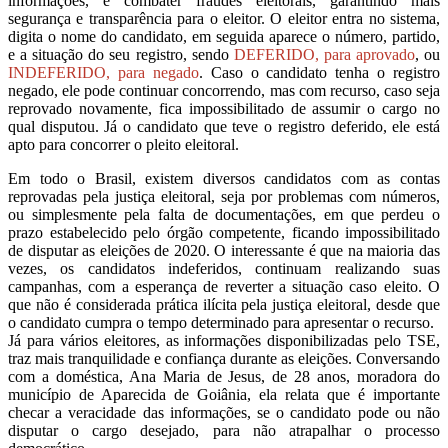
informações, é combater fraudes eleitorais, garantindo mais
segurança e transparência para o eleitor. O eleitor entra no sistema,
digita o nome do candidato, em seguida aparece o número, partido,
e a situação do seu registro, sendo
DEFERIDO, para aprovado
, ou
INDEFERIDO, para negado
. Caso o candidato tenha o registro
negado, ele pode continuar concorrendo, mas com recurso, caso seja
reprovado novamente, fica impossibilitado de assumir o cargo no
qual disputou. Já o candidato que teve o registro deferido, ele está
apto para concorrer o pleito eleitoral.
Em todo o Brasil, existem diversos candidatos com as contas
reprovadas pela justiça eleitoral, seja por problemas com números,
ou simplesmente pela falta de documentações, em que perdeu o
prazo estabelecido pelo órgão competente, ficando impossibilitado
de disputar as eleições de 2020. O interessante é que na maioria das
vezes, os candidatos indeferidos, continuam realizando suas
campanhas, com a esperança de reverter a situação caso eleito. O
que não é considerada prática ilícita pela justiça eleitoral, desde que
o candidato cumpra o tempo determinado para apresentar o recurso.
Já para vários eleitores, as informações disponibilizadas pelo TSE,
traz mais tranquilidade e confiança durante as eleições. Conversando
com a doméstica, Ana Maria de Jesus, de 28 anos, moradora do
município de Aparecida de Goiânia, ela relata que é importante
checar a veracidade das informações, se o candidato pode ou não
disputar o cargo desejado, para não atrapalhar o processo