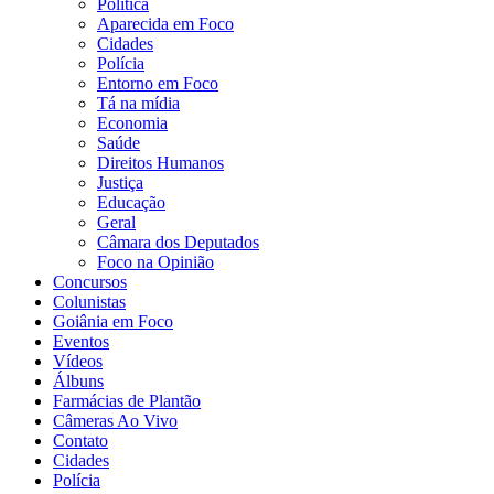
Política
Aparecida em Foco
Cidades
Polícia
Entorno em Foco
Tá na mídia
Economia
Saúde
Direitos Humanos
Justiça
Educação
Geral
Câmara dos Deputados
Foco na Opinião
Concursos
Colunistas
Goiânia em Foco
Eventos
Vídeos
Álbuns
Farmácias de Plantão
Câmeras Ao Vivo
Contato
Cidades
Polícia