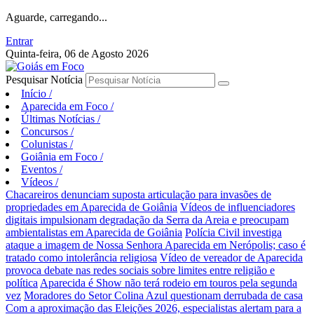
Aguarde, carregando...
Entrar
Quinta-feira, 06 de Agosto 2026
Pesquisar Notícia
Início
/
Aparecida em Foco
/
Últimas Notícias
/
Concursos
/
Colunistas
/
Goiânia em Foco
/
Eventos
/
Vídeos
/
Chacareiros denunciam suposta articulação para invasões de
propriedades em Aparecida de Goiânia
Vídeos de influenciadores
digitais impulsionam degradação da Serra da Areia e preocupam
ambientalistas em Aparecida de Goiânia
Polícia Civil investiga
ataque a imagem de Nossa Senhora Aparecida em Nerópolis; caso é
tratado como intolerância religiosa
Vídeo de vereador de Aparecida
provoca debate nas redes sociais sobre limites entre religião e
política
Aparecida é Show não terá rodeio em touros pela segunda
vez
Moradores do Setor Colina Azul questionam derrubada de casa
Com a aproximação das Eleições 2026, especialistas alertam para a