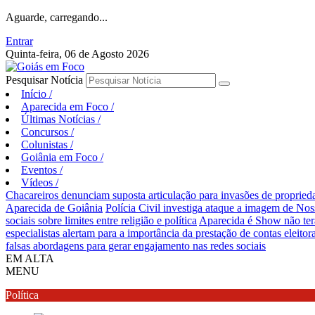
Aguarde, carregando...
Entrar
Quinta-feira, 06 de Agosto 2026
Pesquisar Notícia
Início
/
Aparecida em Foco
/
Últimas Notícias
/
Concursos
/
Colunistas
/
Goiânia em Foco
/
Eventos
/
Vídeos
/
Chacareiros denunciam suposta articulação para invasões de proprie
Aparecida de Goiânia
Polícia Civil investiga ataque a imagem de Nos
sociais sobre limites entre religião e política
Aparecida é Show não ter
especialistas alertam para a importância da prestação de contas eleitora
falsas abordagens para gerar engajamento nas redes sociais
EM ALTA
MENU
Política