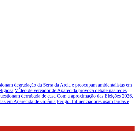
lsionam degradação da Serra da Areia e preocupam ambientalistas em
ligiosa
Vídeo de vereador de Aparecida provoca debate nas redes
uestionam derrubada de casa
Com a aproximação das Eleições 2026,
stas em Aparecida de Goiânia
Perigo: Influenciadores usam fardas e