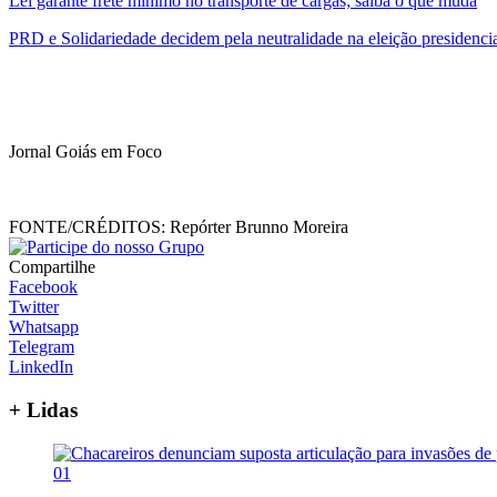
Lei garante frete mínimo no transporte de cargas; saiba o que muda
PRD e Solidariedade decidem pela neutralidade na eleição presidenci
Jornal Goiás em Foco
FONTE/CRÉDITOS:
Repórter Brunno Moreira
Compartilhe
Facebook
Twitter
Whatsapp
Telegram
LinkedIn
+ Lidas
01