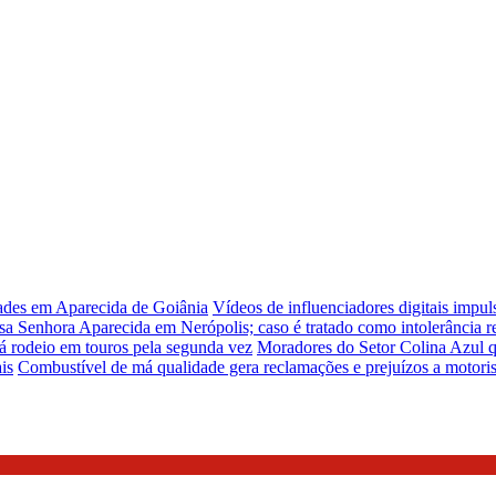
dades em Aparecida de Goiânia
Vídeos de influenciadores digitais impu
sa Senhora Aparecida em Nerópolis; caso é tratado como intolerância re
á rodeio em touros pela segunda vez
Moradores do Setor Colina Azul q
is
Combustível de má qualidade gera reclamações e prejuízos a motori