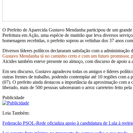
O Prefeito de Aparecida Gustavo Mendanha participou de um grande a
Prefeitura em Ação, uma espécie de mutirão que leva diversos serviço
homenagens recebidas, o prefeito soprou as velinhas dos 37 anos co
Diversos líderes políticos declararam satisfação com a administraçã
Gustavo Mendanha tá no caminho certo e com um futuro promissor, 
Alcides também esteve presente no almoço, com discurso de apoio a adm
Em seu discurso, Gustavo agradeceu todas os amigos e líderes polític
outras frentes de trabalho, podendo contemplar até 10 regiões com a p
(07). O prefeito ainda destacou a importância da aproximação com a
liberado, mais de 500 pessoas saborearam o arroz carreteiro feito pe
Publicidade
Leia Também:
Federação PSOL-Rede oficializa apoio à candidatura de Lula à reelei