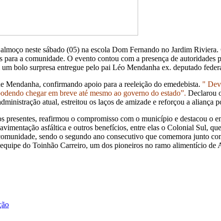
lmoço neste sábado (05) na escola Dom Fernando no Jardim Riviera. O
s para a comunidade. O evento contou com a presença de autoridades po
m um bolo surpresa entregue pelo pai Léo Mendanha ex. deputado federa
o de Mendanha, confirmando apoio para a reeleição do emedebista.
" Dev
podendo chegar em breve até mesmo ao governo do estado”.
Declarou o
inistração atual, estreitou os laços de amizade e reforçou a aliança po
os presentes, reafirmou o compromisso com o município e destacou o em
avimentação asfáltica e outros benefícios, entre elas o Colonial Sul, q
 comunidade, sendo o segundo ano consecutivo que comemora junto com 
la equipe do Toinhão Carreiro, um dos pioneiros no ramo alimentício de
ção