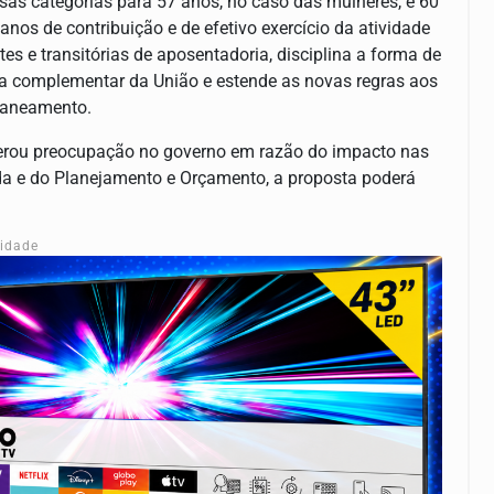
as categorias para 57 anos, no caso das mulheres, e 60
s de contribuição e de efetivo exercício da atividade
es e transitórias de aposentadoria, disciplina a forma de
ira complementar da União e estende as novas regras aos
 saneamento.
rou preocupação no governo em razão do impacto nas
da e do Planejamento e Orçamento, a proposta poderá
cidade