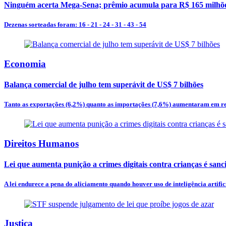
Ninguém acerta Mega-Sena; prêmio acumula para R$ 165 milhõ
Dezenas sorteadas foram: 16 - 21 - 24 - 31 - 43 - 54
Economia
Balança comercial de julho tem superávit de US$ 7 bilhões
Tanto as exportações (6,2%) quanto as importações (7,6%) aumentaram em re
Direitos Humanos
Lei que aumenta punição a crimes digitais contra crianças é san
A lei endurece a pena do aliciamento quando houver uso de inteligência artificia
Justiça