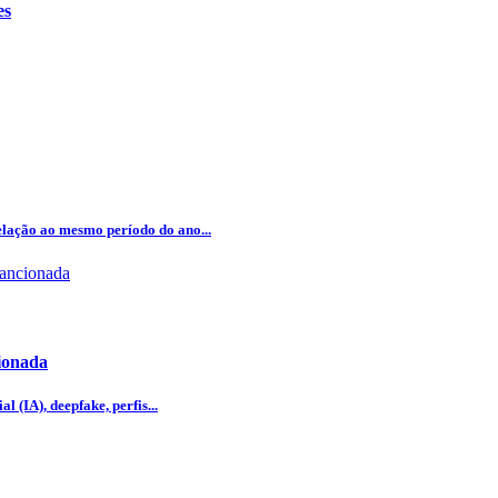
es
lação ao mesmo período do ano...
cionada
l (IA), deepfake, perfis...