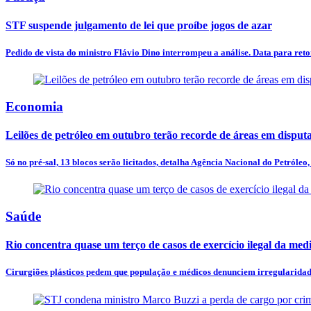
STF suspende julgamento de lei que proíbe jogos de azar
Pedido de vista do ministro Flávio Dino interrompeu a análise. Data para ret
Economia
Leilões de petróleo em outubro terão recorde de áreas em disput
Só no pré-sal, 13 blocos serão licitados, detalha Agência Nacional do Petróleo, 
Saúde
Rio concentra quase um terço de casos de exercício ilegal da med
Cirurgiões plásticos pedem que população e médicos denunciem irregularidades