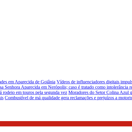
dades em Aparecida de Goiânia
Vídeos de influenciadores digitais impu
sa Senhora Aparecida em Nerópolis; caso é tratado como intolerância re
á rodeio em touros pela segunda vez
Moradores do Setor Colina Azul q
is
Combustível de má qualidade gera reclamações e prejuízos a motori