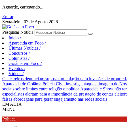
Aguarde, carregando...
Entrar
Sexta-feira, 07 de Agosto 2026
Pesquisar Notícia
Início
/
Aparecida em Foco
/
Últimas Notícias
/
Concursos
/
Colunistas
/
Goiânia em Foco
/
Eventos
/
Vídeos
/
Chacareiros denunciam suposta articulação para invasões de proprie
Aparecida de Goiânia
Polícia Civil investiga ataque a imagem de Nos
sociais sobre limites entre religião e política
Aparecida é Show não ter
especialistas alertam para a importância da prestação de contas eleitora
falsas abordagens para gerar engajamento nas redes sociais
EM ALTA
MENU
Política