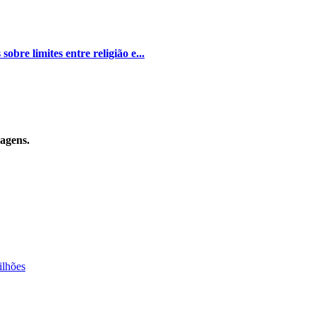
bre limites entre religião e...
sagens.