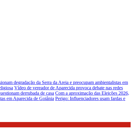
lsionam degradação da Serra da Areia e preocupam ambientalistas em
ligiosa
Vídeo de vereador de Aparecida provoca debate nas redes
uestionam derrubada de casa
Com a aproximação das Eleições 2026,
stas em Aparecida de Goiânia
Perigo: Influenciadores usam fardas e