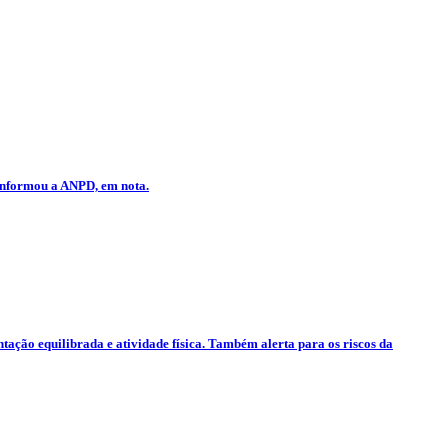
 informou a ANPD, em nota.
tação equilibrada e atividade física. Também alerta para os riscos da