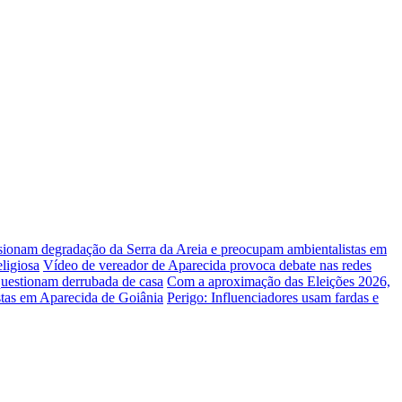
lsionam degradação da Serra da Areia e preocupam ambientalistas em
ligiosa
Vídeo de vereador de Aparecida provoca debate nas redes
uestionam derrubada de casa
Com a aproximação das Eleições 2026,
stas em Aparecida de Goiânia
Perigo: Influenciadores usam fardas e