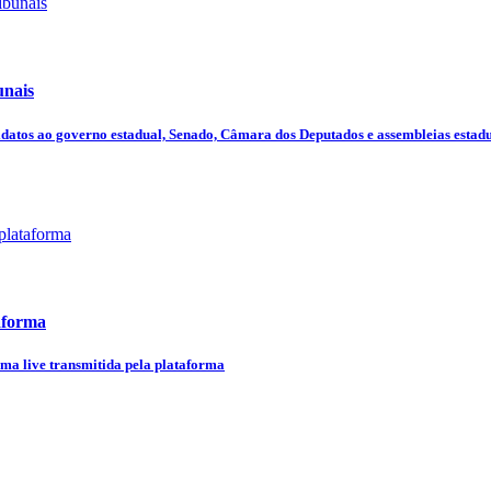
unais
datos ao governo estadual, Senado, Câmara dos Deputados e assembleias estaduai
aforma
uma live transmitida pela plataforma