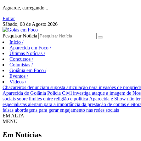
Aguarde, carregando...
Entrar
Sábado, 08 de Agosto 2026
Pesquisar Notícia
Início
/
Aparecida em Foco
/
Últimas Notícias
/
Concursos
/
Colunistas
/
Goiânia em Foco
/
Eventos
/
Vídeos
/
Chacareiros denunciam suposta articulação para invasões de proprie
Aparecida de Goiânia
Polícia Civil investiga ataque a imagem de Nos
sociais sobre limites entre religião e política
Aparecida é Show não ter
especialistas alertam para a importância da prestação de contas eleitora
falsas abordagens para gerar engajamento nas redes sociais
EM ALTA
MENU
Em
Notícias