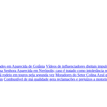
dades em Aparecida de Goiânia
Vídeos de influenciadores digitais impu
sa Senhora Aparecida em Nerópolis; caso é tratado como intolerância re
á rodeio em touros pela segunda vez
Moradores do Setor Colina Azul q
is
Combustível de má qualidade gera reclamações e prejuízos a motori