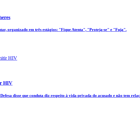
heres
tar, organizado em três estágios: "Fique Atenta", "Proteja-se" e "Fuja".
ir HIV
Defesa disse que conduta diz respeito à vida privada do acusado e não tem rela