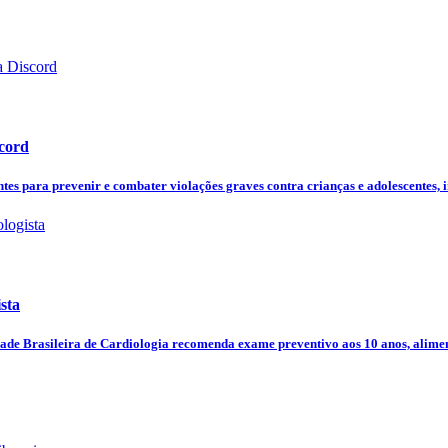
scord
ntes para prevenir e combater violações graves contra crianças e adolescentes,
sta
dade Brasileira de Cardiologia recomenda exame preventivo aos 10 anos, alimen