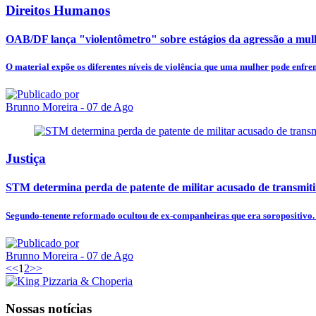
Direitos Humanos
OAB/DF lança "violentômetro" sobre estágios da agressão a mul
O material expõe os diferentes níveis de violência que uma mulher pode enfren
Brunno Moreira
- 07 de Ago
Justiça
STM determina perda de patente de militar acusado de transmit
Segundo-tenente reformado ocultou de ex-companheiras que era soropositivo. 
Brunno Moreira
- 07 de Ago
<<
1
2
>>
Nossas notícias