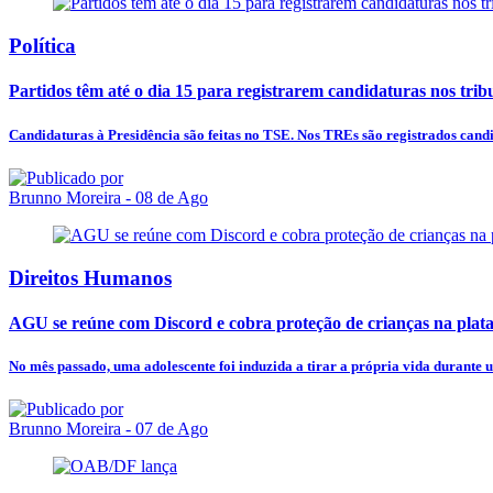
Política
Partidos têm até o dia 15 para registrarem candidaturas nos trib
Candidaturas à Presidência são feitas no TSE. Nos TREs são registrados candi
Brunno Moreira
- 08 de Ago
Direitos Humanos
AGU se reúne com Discord e cobra proteção de crianças na plat
No mês passado, uma adolescente foi induzida a tirar a própria vida durante 
Brunno Moreira
- 07 de Ago