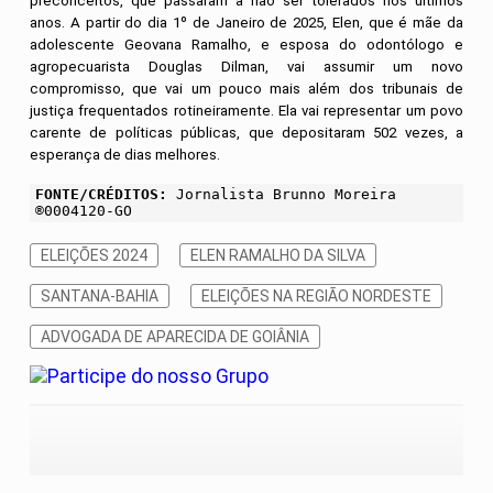
preconceitos, que passaram a não ser tolerados nos últimos
anos. A partir do dia 1º de Janeiro de 2025, Elen, que é mãe da
adolescente Geovana Ramalho, e esposa do odontólogo e
agropecuarista Douglas Dilman, vai assumir um novo
compromisso, que vai um pouco mais além dos tribunais de
justiça frequentados rotineiramente. Ela vai representar um povo
carente de políticas públicas, que depositaram 502 vezes, a
esperança de dias melhores.
FONTE/CRÉDITOS:
Jornalista Brunno Moreira
®0004120-GO
ELEIÇÕES 2024
ELEN RAMALHO DA SILVA
SANTANA-BAHIA
ELEIÇÕES NA REGIÃO NORDESTE
ADVOGADA DE APARECIDA DE GOIÂNIA