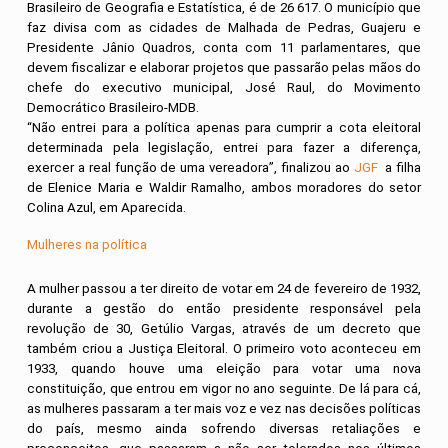
Brasileiro de Geografia e Estatística, é de 26 617. O município que
faz divisa com as cidades de Malhada de Pedras, Guajeru e
Presidente Jânio Quadros, conta com 11 parlamentares, que
devem fiscalizar e elaborar projetos que passarão pelas mãos do
chefe do executivo municipal, José Raul, do Movimento
Democrático Brasileiro-MDB.
“Não entrei para a política apenas para cumprir a cota eleitoral
determinada pela legislação, entrei para fazer a diferença,
exercer a real função de uma vereadora”, finalizou ao
JGF
a filha
de Elenice Maria e Waldir Ramalho, ambos moradores do setor
Colina Azul, em Aparecida.
Mulheres na política
A mulher passou a ter direito de votar em 24 de fevereiro de 1932,
durante a gestão do então presidente responsável pela
revolução de 30, Getúlio Vargas, através de um decreto que
também criou a Justiça Eleitoral. O primeiro voto aconteceu em
1933, quando houve uma eleição para votar uma nova
constituição, que entrou em vigor no ano seguinte. De lá para cá,
as mulheres passaram a ter mais voz e vez nas decisões políticas
do país, mesmo ainda sofrendo diversas retaliações e