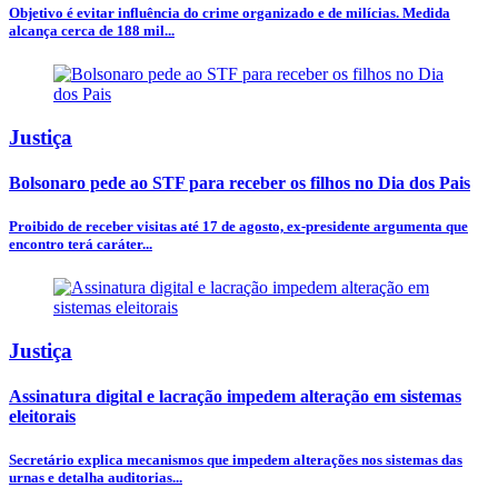
Objetivo é evitar influência do crime organizado e de milícias. Medida
alcança cerca de 188 mil...
Justiça
Bolsonaro pede ao STF para receber os filhos no Dia dos Pais
Proibido de receber visitas até 17 de agosto, ex-presidente argumenta que
encontro terá caráter...
Justiça
Assinatura digital e lacração impedem alteração em sistemas
eleitorais
Secretário explica mecanismos que impedem alterações nos sistemas das
urnas e detalha auditorias...