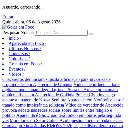
Aguarde, carregando...
Entrar
Quinta-feira, 06 de Agosto 2026
Pesquisar Notícia
Início
/
Aparecida em Foco
/
Últimas Notícias
/
Concursos
/
Colunistas
/
Goiânia em Foco
/
Eventos
/
Vídeos
/
Chacareiros denunciam suposta articulação para invasões de
propriedades em Aparecida de Goiânia
Vídeos de influenciadores
digitais impulsionam degradação da Serra da Areia e preocupam
ambientalistas em Aparecida de Goiânia
Polícia Civil investiga
ataque a imagem de Nossa Senhora Aparecida em Nerópolis; caso é
tratado como intolerância religiosa
Vídeo de vereador de Aparecida
provoca debate nas redes sociais sobre limites entre religião e
política
Aparecida é Show não terá rodeio em touros pela segunda
vez
Moradores do Setor Colina Azul questionam derrubada de casa
Com a aproximação das Eleições 2026, especialistas alertam para a