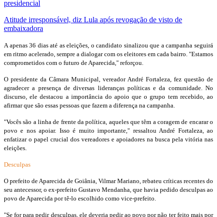
presidencial
Atitude irresponsável, diz Lula após revogação de visto de
embaixadora
A apenas 36 dias até as eleições, o candidato sinalizou que a campanha seguirá
em ritmo acelerado, sempre a dialogar com os eleitores em cada bairro. "Estamos
comprometidos com o futuro de Aparecida," reforçou.
O presidente da Câmara Municipal, vereador André Fortaleza, fez questão de
agradecer a presença de diversas lideranças políticas e da comunidade. No
discurso, ele destacou a importância do apoio que o grupo tem recebido, ao
afirmar que são essas pessoas que fazem a diferença na campanha.
"Vocês são a linha de frente da política, aqueles que têm a coragem de encarar o
povo e nos apoiar. Isso é muito importante," ressaltou André Fortaleza, ao
enfatizar o papel crucial dos vereadores e apoiadores na busca pela vitória nas
eleições.
Desculpas
O prefeito de Aparecida de Goiânia, Vilmar Mariano, rebateu críticas recentes do
seu antecessor, o ex-prefeito Gustavo Mendanha, que havia pedido desculpas ao
povo de Aparecida por tê-lo escolhido como vice-prefeito.
"Se for para pedir desculpas, ele deveria pedir ao povo por não ter feito mais por