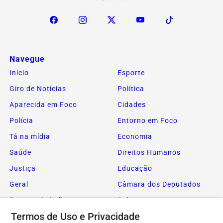
Navegue
Início
Esporte
Giro de Notícias
Política
Aparecida em Foco
Cidades
Polícia
Entorno em Foco
Tá na mídia
Economia
Saúde
Direitos Humanos
Justiça
Educação
Geral
Câmara dos Deputados
Foco na Opinião
Sobre
Termos de Uso e Privacidade
FAQ
Contato