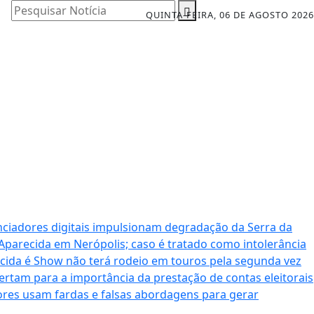
Pesquisar Notícia
QUINTA-FEIRA, 06 DE AGOSTO 2026
nciadores digitais impulsionam degradação da Serra da
 Aparecida em Nerópolis; caso é tratado como intolerância
cida é Show não terá rodeio em touros pela segunda vez
ertam para a importância da prestação de contas eleitorais
dores usam fardas e falsas abordagens para gerar