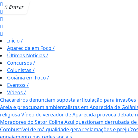
Entrar
Início
/
Aparecida em Foco
/
Últimas Notícias
/
Concursos
/
Colunistas
/
Goiânia em Foco
/
Eventos
/
Vídeos
/
Chacareiros denunciam suposta articulação para invasões
Areia e preocupam ambientalistas em Aparecida de Goiâni
religiosa
Vídeo de vereador de Aparecida provoca debate nas 
Moradores do Setor Colina Azul questionam derrubada de
Combustível de má qualidade gera reclamações e prejuízos
engajamento nas redes sociais