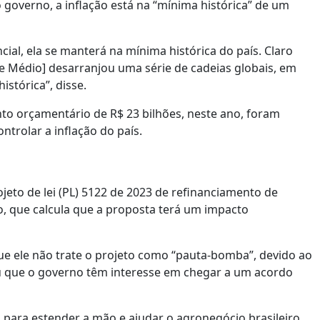
governo, a inflação está na “mínima histórica” de um
ial, ela se manterá na mínima histórica do país. Claro
e Médio] desarranjou uma série de cadeias globais, em
istórica”, disse.
to orçamentário de R$ 23 bilhões, neste ano, foram
trolar a inflação do país.
eto de lei (PL) 5122 de 2023 de refinanciamento de
o, que calcula que a proposta terá um impacto
e ele não trate o projeto como “pauta-bomba”, devido ao
u que o governo têm interesse em chegar a um acordo
para estender a mão e ajudar o agronegócio brasileiro.