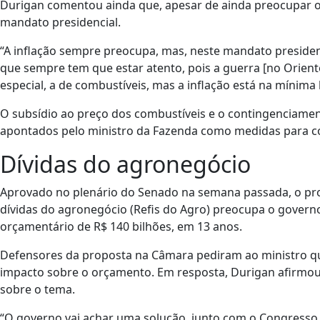
Durigan comentou ainda que, apesar de ainda preocupar o 
mandato presidencial.
“A inflação sempre preocupa, mas, neste mandato presidenc
que sempre tem que estar atento, pois a guerra [no Orient
especial, a de combustíveis, mas a inflação está na mínima h
O subsídio ao preço dos combustíveis e o contingenciamen
apontados pelo ministro da Fazenda como medidas para con
Dívidas do agronegócio
Aprovado no plenário do Senado na semana passada, o proj
dívidas do agronegócio (Refis do Agro) preocupa o govern
orçamentário de R$ 140 bilhões, em 13 anos.
Defensores da proposta na Câmara pediram ao ministro qu
impacto sobre o orçamento. Em resposta, Durigan afirmo
sobre o tema.
“O governo vai achar uma solução, junto com o Congresso, 