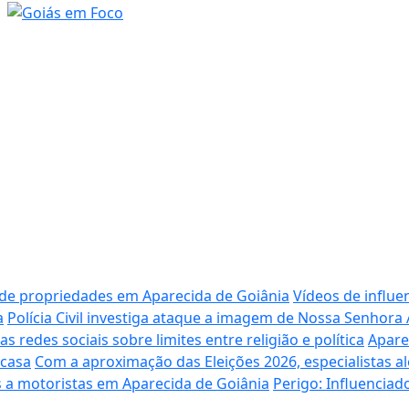
 de propriedades em Aparecida de Goiânia
Vídeos de influe
a
Polícia Civil investiga ataque a imagem de Nossa Senhora
redes sociais sobre limites entre religião e política
Apare
 casa
Com a aproximação das Eleições 2026, especialistas al
 a motoristas em Aparecida de Goiânia
Perigo: Influencia