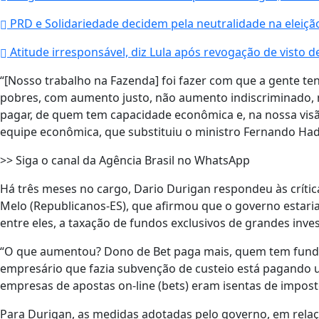
PRD e Solidariedade decidem pela neutralidade na eleição
Atitude irresponsável, diz Lula após revogação de visto 
“[Nosso trabalho na Fazenda] foi fazer com que a gente t
pobres, com aumento justo, não aumento indiscriminado, 
pagar, de quem tem capacidade econômica e, na nossa visã
equipe econômica, que substituiu o ministro Fernando Ha
>> Siga o canal da Agência Brasil no WhatsApp
Há três meses no cargo, Dario Durigan respondeu às crítica
Melo (Republicanos-ES), que afirmou que o governo estari
entre eles, a taxação de fundos exclusivos de grandes inves
“O que aumentou? Dono de Bet paga mais, quem tem fundo
empresário que fazia subvenção de custeio está pagando u
empresas de apostas on-line (bets) eram isentas de impost
Para Durigan, as medidas adotadas pelo governo, em relaç