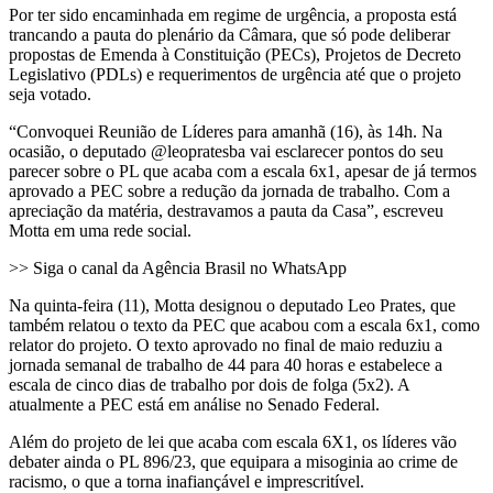
Por ter sido encaminhada em regime de urgência, a proposta está
trancando a pauta do plenário da Câmara, que só pode deliberar
propostas de Emenda à Constituição (PECs), Projetos de Decreto
Legislativo (PDLs) e requerimentos de urgência até que o projeto
seja votado.
“Convoquei Reunião de Líderes para amanhã (16), às 14h. Na
ocasião, o deputado @leopratesba vai esclarecer pontos do seu
parecer sobre o PL que acaba com a escala 6x1, apesar de já termos
aprovado a PEC sobre a redução da jornada de trabalho. Com a
apreciação da matéria, destravamos a pauta da Casa”, escreveu
Motta em uma rede social.
>> Siga o canal da Agência Brasil no WhatsApp
Na quinta-feira (11), Motta designou o deputado Leo Prates, que
também relatou o texto da PEC que acabou com a escala 6x1, como
relator do projeto. O texto aprovado no final de maio reduziu a
jornada semanal de trabalho de 44 para 40 horas e estabelece a
escala de cinco dias de trabalho por dois de folga (5x2). A
atualmente a PEC está em análise no Senado Federal.
Além do projeto de lei que acaba com escala 6X1, os líderes vão
debater ainda o PL 896/23, que equipara a misoginia ao crime de
racismo, o que a torna inafiançável e imprescritível.