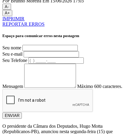
Por
Brunno Moreira
Em 15/06/2026 17:03
A-
A+
IMPRIMIR
REPORTAR ERROS
Espaço para comunicar erros nesta postagem
Seu nome
Seu e-mail
Seu Telefone
Mensagem
Máximo 600 caracteres.
ENVIAR
O presidente da Câmara dos Deputados, Hugo Motta
(Republicanos-PB), anunciou nesta segunda-feira (15) que