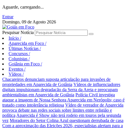
Aguarde, carregando...
Entrar
Domingo, 09 de Agosto 2026
Pesquisar Notícia
Início
/
Aparecida em Foco
/
Últimas Notícias
/
Concursos
/
Colunistas
/
Goiânia em Foco
/
Eventos
/
Vídeos
/
Chacareiros denunciam suposta articulação para invasões de
propriedades em Aparecida de Goiânia
Vídeos de influenciadores
digitais impulsionam degradação da Serra da Areia e preocupam
ambientalistas em Aparecida de Goiânia
Polícia Civil investiga
ataque a imagem de Nossa Senhora Aparecida em Nerópolis; caso é
tratado como intolerância religiosa
Vídeo de vereador de Aparecida
provoca debate nas redes sociais sobre limites entre religião e
política
Aparecida é Show não terá rodeio em touros pela segunda
vez
Moradores do Setor Colina Azul questionam derrubada de casa
Com a aproximação das Eleições 2026, especialistas alertam para a