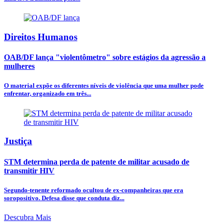
Direitos Humanos
OAB/DF lança "violentômetro" sobre estágios da agressão a
mulheres
O material expõe os diferentes níveis de violência que uma mulher pode
enfrentar, organizado em três...
Justiça
STM determina perda de patente de militar acusado de
transmitir HIV
Segundo-tenente reformado ocultou de ex-companheiras que era
soropositivo. Defesa disse que conduta diz...
Descubra Mais