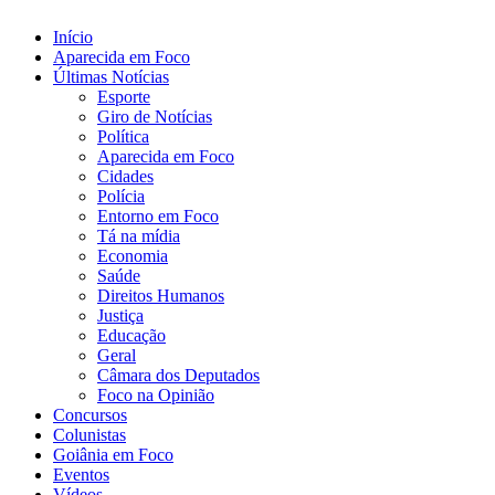
Início
Aparecida em Foco
Últimas Notícias
Esporte
Giro de Notícias
Política
Aparecida em Foco
Cidades
Polícia
Entorno em Foco
Tá na mídia
Economia
Saúde
Direitos Humanos
Justiça
Educação
Geral
Câmara dos Deputados
Foco na Opinião
Concursos
Colunistas
Goiânia em Foco
Eventos
Vídeos