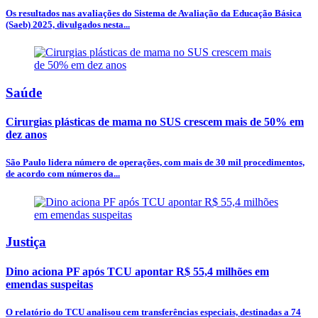
Os resultados nas avaliações do Sistema de Avaliação da Educação Básica
(Saeb) 2025, divulgados nesta...
Saúde
Cirurgias plásticas de mama no SUS crescem mais de 50% em
dez anos
São Paulo lidera número de operações, com mais de 30 mil procedimentos,
de acordo com números da...
Justiça
Dino aciona PF após TCU apontar R$ 55,4 milhões em
emendas suspeitas
O relatório do TCU analisou cem transferências especiais, destinadas a 74