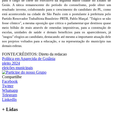
para o cargo de chefe do executivo da segunda maior cidade do Estado de
Goiás. A tática remanescente do período do coronelismo, pode obter um
resultado inverso, colaborando para o crescimento do candidato do PL, como
está acontecendo na cidade de São Paulo com o postulante à prefeitura pelo
Partido Renovador Trabalhista Brasileiro- PRTB, Pablo Marçal. "Trágico se não
fosse cômico", a mesma oposição que critica o parlamentar que destinou quase
meio bilhão de reais através de emendas impositivas, para a construção de
escolas, unidades de saúde e demais benefícios para os aparecidenses, já
"rasgou" elogios ao candidato, destacando até mesmo a importante atuação dele
nos projetos voltados para a educação, e na representação do município nas
demais esferas.
FONTE/CRÉDITOS:
Direto da redacao
Política em Aparecida de Goiânia
pleito 2024
eleições municipais
Compartilhe
Facebook
Twitter
Whatsapp
Telegram
LinkedIn
+ Lidas