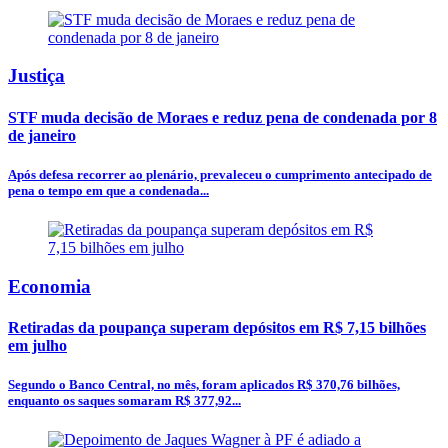
Justiça
STF muda decisão de Moraes e reduz pena de condenada por 8
de janeiro
Após defesa recorrer ao plenário, prevaleceu o cumprimento antecipado de
pena o tempo em que a condenada...
Economia
Retiradas da poupança superam depósitos em R$ 7,15 bilhões
em julho
Segundo o Banco Central, no mês, foram aplicados R$ 370,76 bilhões,
enquanto os saques somaram R$ 377,92...