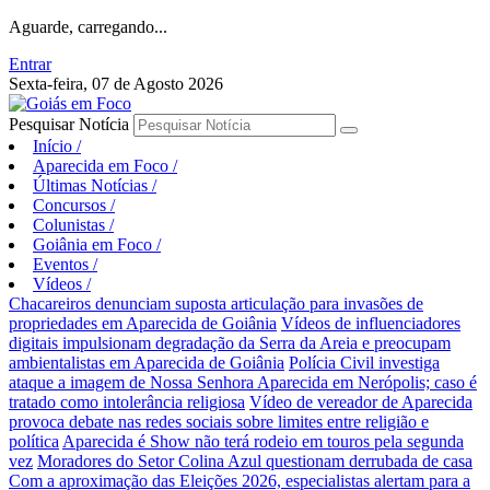
Aguarde, carregando...
Entrar
Sexta-feira, 07 de Agosto 2026
Pesquisar Notícia
Início
/
Aparecida em Foco
/
Últimas Notícias
/
Concursos
/
Colunistas
/
Goiânia em Foco
/
Eventos
/
Vídeos
/
Chacareiros denunciam suposta articulação para invasões de
propriedades em Aparecida de Goiânia
Vídeos de influenciadores
digitais impulsionam degradação da Serra da Areia e preocupam
ambientalistas em Aparecida de Goiânia
Polícia Civil investiga
ataque a imagem de Nossa Senhora Aparecida em Nerópolis; caso é
tratado como intolerância religiosa
Vídeo de vereador de Aparecida
provoca debate nas redes sociais sobre limites entre religião e
política
Aparecida é Show não terá rodeio em touros pela segunda
vez
Moradores do Setor Colina Azul questionam derrubada de casa
Com a aproximação das Eleições 2026, especialistas alertam para a