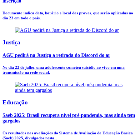
inscrição
Documento indica data, horário e local das provas, que serão aplicadas no
dia 23 em todo o país.
Justiça
AGU pedirá na Justiça a retirada do Discord do ar
No dia 22 de julho, uma adolescente cometeu suicídio ao vivo em uma
transmissão na rede social.
Educação
Saeb 2025: Brasil recupera nível pré-pandemia, mas ainda tem
gargalos
Os resultados nas avaliações do Sistema de Avaliação da Educação Básica
(Saeb) 2025, divulgados nesta...