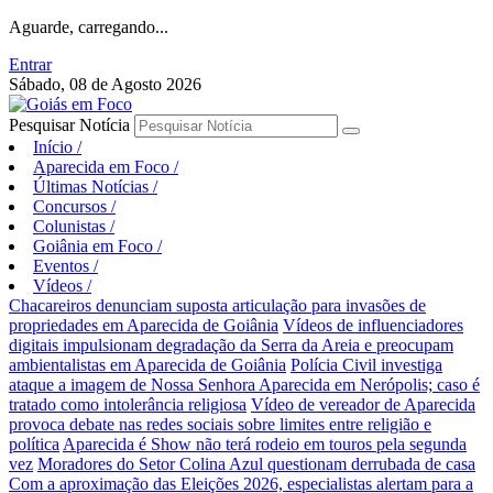
Aguarde, carregando...
Entrar
Sábado, 08 de Agosto 2026
Pesquisar Notícia
Início
/
Aparecida em Foco
/
Últimas Notícias
/
Concursos
/
Colunistas
/
Goiânia em Foco
/
Eventos
/
Vídeos
/
Chacareiros denunciam suposta articulação para invasões de
propriedades em Aparecida de Goiânia
Vídeos de influenciadores
digitais impulsionam degradação da Serra da Areia e preocupam
ambientalistas em Aparecida de Goiânia
Polícia Civil investiga
ataque a imagem de Nossa Senhora Aparecida em Nerópolis; caso é
tratado como intolerância religiosa
Vídeo de vereador de Aparecida
provoca debate nas redes sociais sobre limites entre religião e
política
Aparecida é Show não terá rodeio em touros pela segunda
vez
Moradores do Setor Colina Azul questionam derrubada de casa
Com a aproximação das Eleições 2026, especialistas alertam para a