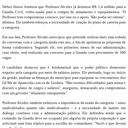
Weber Júnior lembrou que Professor Alcides já destinou R$ 1,4 milhão para a
Guarda Civil, verba usada para a compra de armamento e equipamentos. "O
Professor tem compromisso conosco, por isso eu o apoio. Não podia ser omisso",
afirmou. Ele também reforçou a necessidade de criação do plano de carreira para
a categoria.
Em sua fala, Professor Alcides antecipou que pretende realizar mais uma rodada
de conversas com a categoria ainda este ano, a fim de aprimorar as propostas de
forma colaborativa. Segundo ele, nos primeiros meses de sua administração,
caso eleito, será realizado um concurso para a Guarda com provimento de 500
vagas.
O candidato destacou que é fundamental que o poder público demonstre
respeito pela categoria por meio de salários justos. Ele pretende, logo no início
da gestão, analisar as finanças do município para equiparar os vencimentos dos
GCMs de Aparecida com os de Goiânia. "Não teremos dificuldades para sentar e
discutir o plano de cargos e salários", assegurou, destacando seu compromisso
com um governo “altamente transparente”.
Professor Alcides também enfatizou a importância da união da categoria – tanto
sindicalizados quanto não sindicalizados – e a necessidade de manter um
diálogo contínuo com a administração pública. Ele defendeu ainda que o
comando da Guarda deve ser ocupado por alguém da própria corporação e que
solicitará uma lista tríplice para a escolha do comandante. "Vocês é que devem