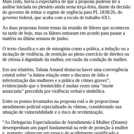
Mais cedo, havia a expectativa de que a proposta pudesse ter a
análise iniciada no plenário ainda nesta terça-feira, diante da decisão
do governo de retirar o regime de urgência para PL 1838/26, do
governo federal, que acaba com a escala de trabalho 6X1.
As duas propostas foram temas da reunião de líderes que aconteceu
na tarde de hoje, mas os líderes entraram em acordo para pautar a
matéria na última semana de junho.
O texto classifica o ato de misoginia como a prática, a indução ou a
incitação de violência, de restrição ao pleno exercício de direitos ou
de ofensa à dignidade da mulher, em razão da condição de mulher.
Em seu relatório, Tabata Amaral destacou haver uma convergência
central sobre “a íntima relação entre o discurso de ódio e
inferiorização das mulheres e a prática de crimes graves”,
evidenciando que o feminicídio é muitas vezes uma "morte
anunciada" precedida por violência verbal e simbólica.
Entre os pontos levantados na proposta está o de proporcionar
atendimento policial especializado às vítimas, considerando sua
situação de vulnerabilidade e o risco de revitimização.
“As Delegacias Especializadas de Atendimento à Mulher (Deams)
desempenham um papel fundamental na rede de proteção à mulher
e, portanto, oferecem um espaço de acolhimento qualificado e