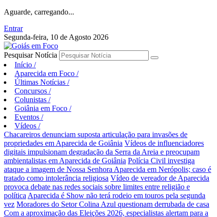
Aguarde, carregando...
Entrar
Segunda-feira, 10 de Agosto 2026
Pesquisar Notícia
Início
/
Aparecida em Foco
/
Últimas Notícias
/
Concursos
/
Colunistas
/
Goiânia em Foco
/
Eventos
/
Vídeos
/
Chacareiros denunciam suposta articulação para invasões de
propriedades em Aparecida de Goiânia
Vídeos de influenciadores
digitais impulsionam degradação da Serra da Areia e preocupam
ambientalistas em Aparecida de Goiânia
Polícia Civil investiga
ataque a imagem de Nossa Senhora Aparecida em Nerópolis; caso é
tratado como intolerância religiosa
Vídeo de vereador de Aparecida
provoca debate nas redes sociais sobre limites entre religião e
política
Aparecida é Show não terá rodeio em touros pela segunda
vez
Moradores do Setor Colina Azul questionam derrubada de casa
Com a aproximação das Eleições 2026, especialistas alertam para a