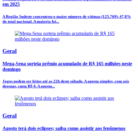
em 2025
A Região Sudeste concentrou o maior número de vítimas (125.769), 47,8%
do total nacional. A maioria foi...
Geral
Mega-Sena sorteia prêmio acumulado de R$ 165 milhões neste
domingo
Jogos podem ser feitos até as 22h deste sábado. A aposta simples, com seis
dezenas, custa R$ 6. A aposta...
Geral
Agosto terá dois eclipses; saiba como assistir aos fenômenos