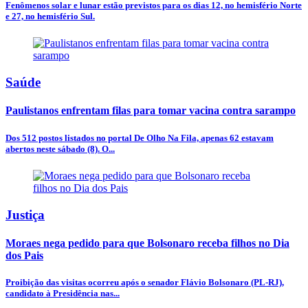
Fenômenos solar e lunar estão previstos para os dias 12, no hemisfério Norte
e 27, no hemisfério Sul.
Saúde
Paulistanos enfrentam filas para tomar vacina contra sarampo
Dos 512 postos listados no portal De Olho Na Fila, apenas 62 estavam
abertos neste sábado (8). O...
Justiça
Moraes nega pedido para que Bolsonaro receba filhos no Dia
dos Pais
Proibição das visitas ocorreu após o senador Flávio Bolsonaro (PL-RJ),
candidato à Presidência nas...