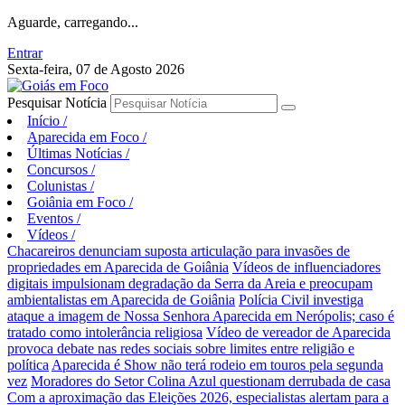
Aguarde, carregando...
Entrar
Sexta-feira, 07 de Agosto 2026
Pesquisar Notícia
Início
/
Aparecida em Foco
/
Últimas Notícias
/
Concursos
/
Colunistas
/
Goiânia em Foco
/
Eventos
/
Vídeos
/
Chacareiros denunciam suposta articulação para invasões de
propriedades em Aparecida de Goiânia
Vídeos de influenciadores
digitais impulsionam degradação da Serra da Areia e preocupam
ambientalistas em Aparecida de Goiânia
Polícia Civil investiga
ataque a imagem de Nossa Senhora Aparecida em Nerópolis; caso é
tratado como intolerância religiosa
Vídeo de vereador de Aparecida
provoca debate nas redes sociais sobre limites entre religião e
política
Aparecida é Show não terá rodeio em touros pela segunda
vez
Moradores do Setor Colina Azul questionam derrubada de casa
Com a aproximação das Eleições 2026, especialistas alertam para a