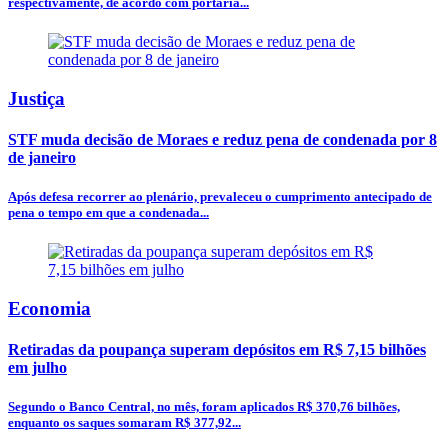
respectivamente, de acordo com portaria...
Justiça
STF muda decisão de Moraes e reduz pena de condenada por 8
de janeiro
Após defesa recorrer ao plenário, prevaleceu o cumprimento antecipado de
pena o tempo em que a condenada...
Economia
Retiradas da poupança superam depósitos em R$ 7,15 bilhões
em julho
Segundo o Banco Central, no mês, foram aplicados R$ 370,76 bilhões,
enquanto os saques somaram R$ 377,92...