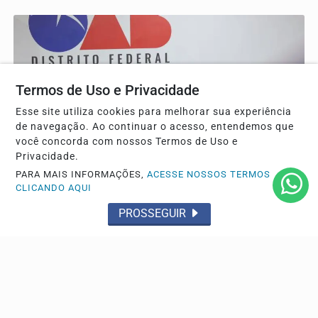
Termos de Uso e Privacidade
Esse site utiliza cookies para melhorar sua experiência
de navegação. Ao continuar o acesso, entendemos que
você concorda com nossos Termos de Uso e
Privacidade.
PARA MAIS INFORMAÇÕES,
ACESSE NOSSOS TERMOS
DIREITOS HUMANOS
CLICANDO AQUI
OAB/DF lança "violentômetro" sobre estágios da
PROSSEGUIR
agressão a mulheres
O material expõe os diferentes níveis de violência que
uma mulher pode enfrentar, organizado em três...