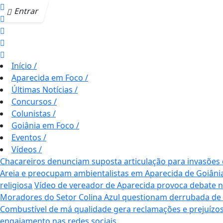
Entrar
Início
/
Aparecida em Foco
/
Últimas Notícias
/
Concursos
/
Colunistas
/
Goiânia em Foco
/
Eventos
/
Vídeos
/
Chacareiros denunciam suposta articulação para invasões
Areia e preocupam ambientalistas em Aparecida de Goiâni
religiosa
Vídeo de vereador de Aparecida provoca debate nas 
Moradores do Setor Colina Azul questionam derrubada de
Combustível de má qualidade gera reclamações e prejuízos
engajamento nas redes sociais