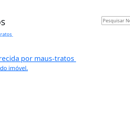
os
arecida por maus-tratos
 do imóvel.