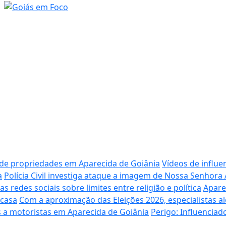
 de propriedades em Aparecida de Goiânia
Vídeos de influe
a
Polícia Civil investiga ataque a imagem de Nossa Senhora
redes sociais sobre limites entre religião e política
Apare
 casa
Com a aproximação das Eleições 2026, especialistas al
 a motoristas em Aparecida de Goiânia
Perigo: Influencia