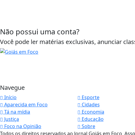
Não possui uma conta?
Você pode ler matérias exclusivas, anunciar clas
Navegue
Início
Esporte
Termos de Uso e Privacidade
Aparecida em Foco
Cidades
Tá na mídia
Economia
Esse site utiliza cookies para melhorar sua
Justiça
Educação
concorda com nossos Termos de Uso e Priva
Foco na Opinião
Sobre
PARA MAIS INFORMAÇÕES,
ACESSE NOSSOS TERMOS C
Todos os direitos reservados ao Jornal Goiás em Foco Ass