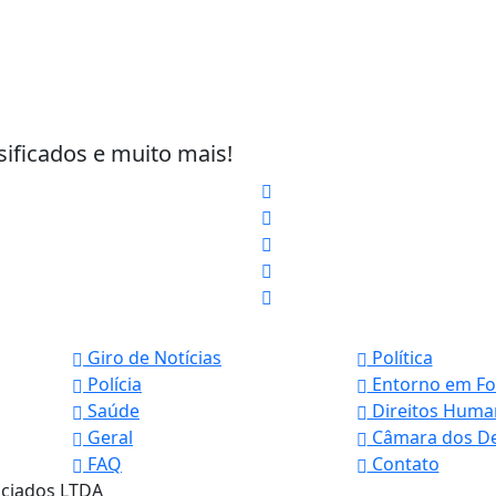
sificados e muito mais!
Giro de Notícias
Política
Polícia
Entorno em Fo
Saúde
Direitos Huma
 experiência de navegação. Ao continuar o acesso, e
Geral
Câmara dos D
cidade.
FAQ
Contato
LICANDO AQUI
ociados LTDA