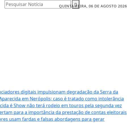
Pesquisar Notícia
QUINTA-FEIRA, 06 DE AGOSTO 2026
nciadores digitais impulsionam degradação da Serra da
 Aparecida em Nerópolis; caso é tratado como intolerância
cida é Show não terá rodeio em touros pela segunda vez
ertam para a importância da prestação de contas eleitorais
dores usam fardas e falsas abordagens para gerar