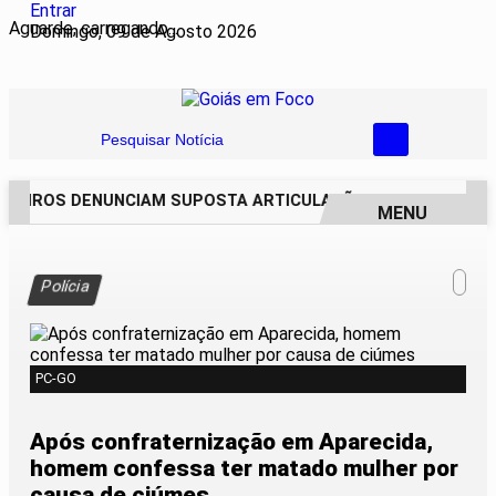
Entrar
Aguarde, carregando...
Domingo, 09 de Agosto 2026
Pesquisar Notícia
EIROS DENUNCIAM SUPOSTA ARTICULAÇÃO PARA INVASÕES D
MENU
EM ALTA
Polícia
PC-GO
Após confraternização em Aparecida,
homem confessa ter matado mulher por
causa de ciúmes