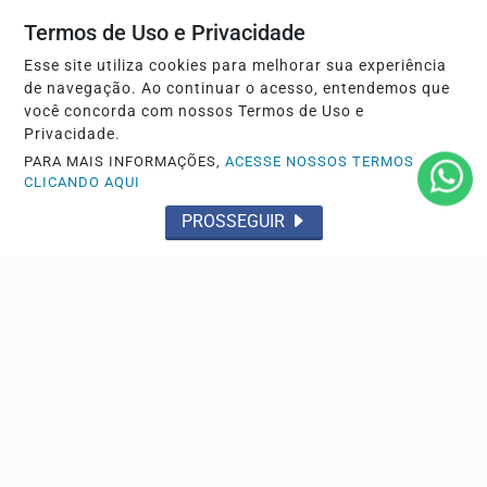
Termos de Uso e Privacidade
Esse site utiliza cookies para melhorar sua experiência
de navegação. Ao continuar o acesso, entendemos que
você concorda com nossos Termos de Uso e
Privacidade.
PARA MAIS INFORMAÇÕES,
ACESSE NOSSOS TERMOS
CLICANDO AQUI
EDUCAÇÃO
PROSSEGUIR
Candidatos do Encceja 2026 podem consultar o
cartão de inscrição
Documento indica data, horário e local das provas, que
serão aplicadas no dia 23 em todo o país.
Descubra Mais