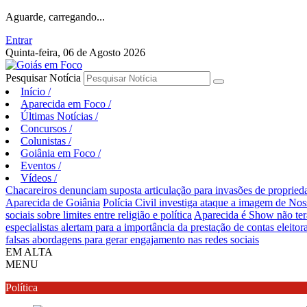
Aguarde, carregando...
Entrar
Quinta-feira, 06 de Agosto 2026
Pesquisar Notícia
Início
/
Aparecida em Foco
/
Últimas Notícias
/
Concursos
/
Colunistas
/
Goiânia em Foco
/
Eventos
/
Vídeos
/
Chacareiros denunciam suposta articulação para invasões de proprie
Aparecida de Goiânia
Polícia Civil investiga ataque a imagem de Nos
sociais sobre limites entre religião e política
Aparecida é Show não ter
especialistas alertam para a importância da prestação de contas eleitora
falsas abordagens para gerar engajamento nas redes sociais
EM ALTA
MENU
Política