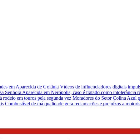
dades em Aparecida de Goiânia
Vídeos de influenciadores digitais impu
sa Senhora Aparecida em Nerópolis; caso é tratado como intolerância re
á rodeio em touros pela segunda vez
Moradores do Setor Colina Azul q
is
Combustível de má qualidade gera reclamações e prejuízos a motori