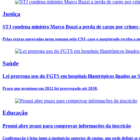
Justiça
STJ condena ministro Marco Buzzi a perda de cargo por crimes 
Pelas regras aprovadas nesta semana pelo CNJ, caso o magistrado receba a pe
Saúde
Lei prorroga uso do FGTS em hospitais filantrópicos ligados ao
Prazo que terminou em 2022 foi prorrogado até 2030.
Educação
Prouni abre prazo para comprovar informações da inscrição
Confirmação é feita junto à instituição superior de ensino, que pode definir se