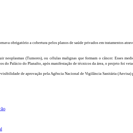
ornava obrigatório a cobertura pelos planos de saúde privados em tratamentos atra
struir neoplasmas (Tumores), ou células malignas que formam o câncer. Esses m
s do Palácio do Planalto, após manifestação de técnicos da área, o projeto foi veta
previsibilidade de aprovação pela Agência Nacional de Vigilância Sanitária (Anvisa
ção
al