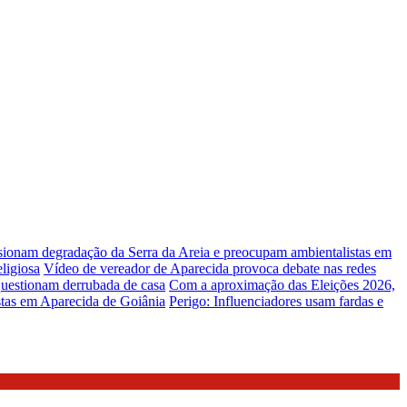
lsionam degradação da Serra da Areia e preocupam ambientalistas em
ligiosa
Vídeo de vereador de Aparecida provoca debate nas redes
uestionam derrubada de casa
Com a aproximação das Eleições 2026,
stas em Aparecida de Goiânia
Perigo: Influenciadores usam fardas e