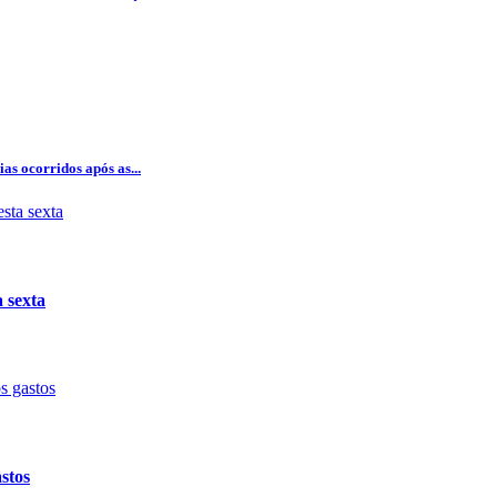
as ocorridos após as...
 sexta
stos