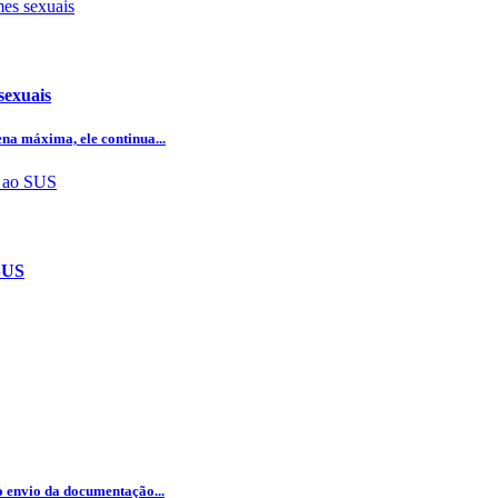
sexuais
na máxima, ele continua...
 SUS
 o envio da documentação...