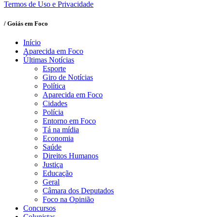
Termos de Uso e Privacidade
/ Goiás em Foco
Início
Aparecida em Foco
Últimas Notícias
Esporte
Giro de Notícias
Política
Aparecida em Foco
Cidades
Polícia
Entorno em Foco
Tá na mídia
Economia
Saúde
Direitos Humanos
Justiça
Educação
Geral
Câmara dos Deputados
Foco na Opinião
Concursos
Colunistas