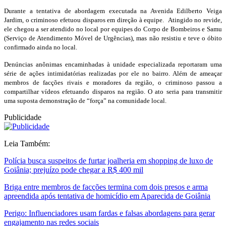
Durante a tentativa de abordagem executada na Avenida Edilberto Veiga
Jardim, o criminoso efetuou disparos em direção à equipe. Atingido no revide,
ele chegou a ser atendido no local por equipes do Corpo de Bombeiros e Samu
(Serviço de Atendimento Móvel de Urgências), mas não resistiu e teve o óbito
confirmado ainda no local.
Denúncias anônimas encaminhadas à unidade especializada reportaram uma
série de ações intimidatórias realizadas por ele no bairro. Além de ameaçar
membros de facções rivais e moradores da região, o criminoso passou a
compartilhar vídeos efetuando disparos na região. O ato seria para transmitir
uma suposta demonstração de “força” na comunidade local.
Publicidade
Leia Também:
Polícia busca suspeitos de furtar joalheria em shopping de luxo de
Goiânia; prejuízo pode chegar a R$ 400 mil
Briga entre membros de facções termina com dois presos e arma
apreendida após tentativa de homicídio em Aparecida de Goiânia
Perigo: Influenciadores usam fardas e falsas abordagens para gerar
engajamento nas redes sociais