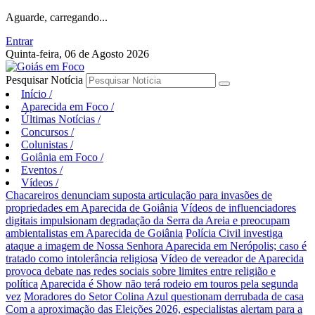
Aguarde, carregando...
Entrar
Quinta-feira, 06 de Agosto 2026
Pesquisar Notícia
Início
/
Aparecida em Foco
/
Últimas Notícias
/
Concursos
/
Colunistas
/
Goiânia em Foco
/
Eventos
/
Vídeos
/
Chacareiros denunciam suposta articulação para invasões de
propriedades em Aparecida de Goiânia
Vídeos de influenciadores
digitais impulsionam degradação da Serra da Areia e preocupam
ambientalistas em Aparecida de Goiânia
Polícia Civil investiga
ataque a imagem de Nossa Senhora Aparecida em Nerópolis; caso é
tratado como intolerância religiosa
Vídeo de vereador de Aparecida
provoca debate nas redes sociais sobre limites entre religião e
política
Aparecida é Show não terá rodeio em touros pela segunda
vez
Moradores do Setor Colina Azul questionam derrubada de casa
Com a aproximação das Eleições 2026, especialistas alertam para a