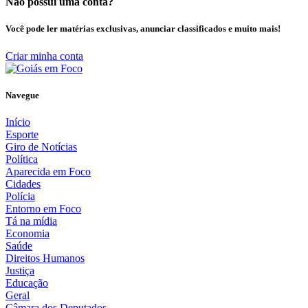
Não possui uma conta?
Você pode ler matérias exclusivas, anunciar classificados e muito mais!
Criar minha conta
Navegue
Início
Esporte
Giro de Notícias
Política
Aparecida em Foco
Cidades
Polícia
Entorno em Foco
Tá na mídia
Economia
Saúde
Direitos Humanos
Justiça
Educação
Geral
Câmara dos Deputados