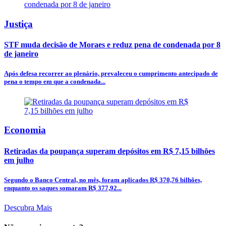
Justiça
STF muda decisão de Moraes e reduz pena de condenada por 8
de janeiro
Após defesa recorrer ao plenário, prevaleceu o cumprimento antecipado de
pena o tempo em que a condenada...
Economia
Retiradas da poupança superam depósitos em R$ 7,15 bilhões
em julho
Segundo o Banco Central, no mês, foram aplicados R$ 370,76 bilhões,
enquanto os saques somaram R$ 377,92...
Descubra Mais