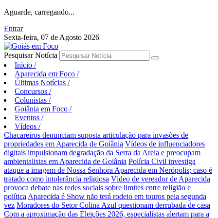
Aguarde, carregando...
Entrar
Sexta-feira, 07 de Agosto 2026
Pesquisar Notícia
Início
/
Aparecida em Foco
/
Últimas Notícias
/
Concursos
/
Colunistas
/
Goiânia em Foco
/
Eventos
/
Vídeos
/
Chacareiros denunciam suposta articulação para invasões de
propriedades em Aparecida de Goiânia
Vídeos de influenciadores
digitais impulsionam degradação da Serra da Areia e preocupam
ambientalistas em Aparecida de Goiânia
Polícia Civil investiga
ataque a imagem de Nossa Senhora Aparecida em Nerópolis; caso é
tratado como intolerância religiosa
Vídeo de vereador de Aparecida
provoca debate nas redes sociais sobre limites entre religião e
política
Aparecida é Show não terá rodeio em touros pela segunda
vez
Moradores do Setor Colina Azul questionam derrubada de casa
Com a aproximação das Eleições 2026, especialistas alertam para a