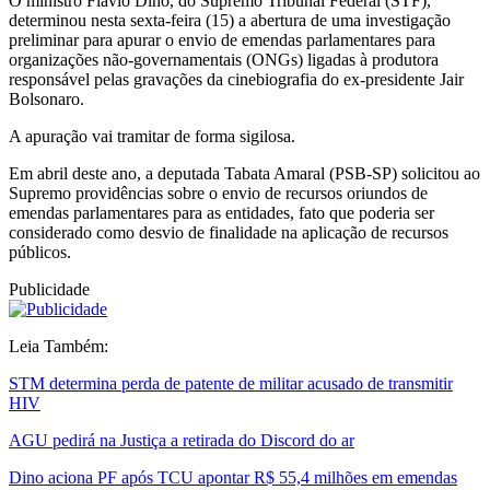
O ministro Flávio Dino, do Supremo Tribunal Federal (STF),
determinou nesta sexta-feira (15) a abertura de uma investigação
preliminar para apurar o envio de emendas parlamentares para
organizações não-governamentais (ONGs) ligadas à produtora
responsável pelas gravações da cinebiografia do ex-presidente Jair
Bolsonaro.
A apuração vai tramitar de forma sigilosa.
Em abril deste ano, a deputada Tabata Amaral (PSB-SP) solicitou ao
Supremo providências sobre o envio de recursos oriundos de
emendas parlamentares para as entidades, fato que poderia ser
considerado como desvio de finalidade na aplicação de recursos
públicos.
Publicidade
Leia Também:
STM determina perda de patente de militar acusado de transmitir
HIV
AGU pedirá na Justiça a retirada do Discord do ar
Dino aciona PF após TCU apontar R$ 55,4 milhões em emendas