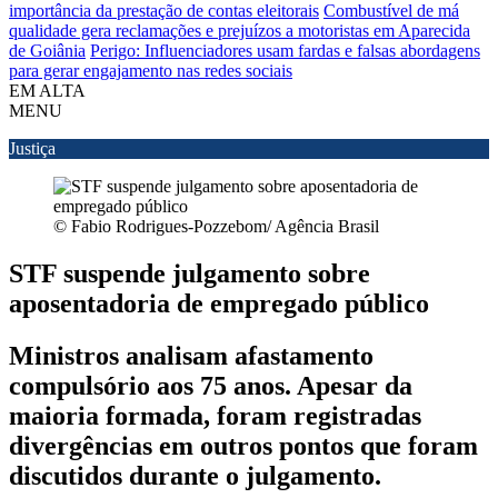
importância da prestação de contas eleitorais
Combustível de má
qualidade gera reclamações e prejuízos a motoristas em Aparecida
de Goiânia
Perigo: Influenciadores usam fardas e falsas abordagens
para gerar engajamento nas redes sociais
EM ALTA
MENU
Justiça
© Fabio Rodrigues-Pozzebom/ Agência Brasil
STF suspende julgamento sobre
aposentadoria de empregado público
Ministros analisam afastamento
compulsório aos 75 anos. Apesar da
maioria formada, foram registradas
divergências em outros pontos que foram
discutidos durante o julgamento.