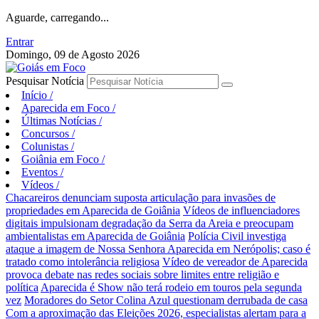
Aguarde, carregando...
Entrar
Domingo, 09 de Agosto 2026
Pesquisar Notícia
Início
/
Aparecida em Foco
/
Últimas Notícias
/
Concursos
/
Colunistas
/
Goiânia em Foco
/
Eventos
/
Vídeos
/
Chacareiros denunciam suposta articulação para invasões de
propriedades em Aparecida de Goiânia
Vídeos de influenciadores
digitais impulsionam degradação da Serra da Areia e preocupam
ambientalistas em Aparecida de Goiânia
Polícia Civil investiga
ataque a imagem de Nossa Senhora Aparecida em Nerópolis; caso é
tratado como intolerância religiosa
Vídeo de vereador de Aparecida
provoca debate nas redes sociais sobre limites entre religião e
política
Aparecida é Show não terá rodeio em touros pela segunda
vez
Moradores do Setor Colina Azul questionam derrubada de casa
Com a aproximação das Eleições 2026, especialistas alertam para a