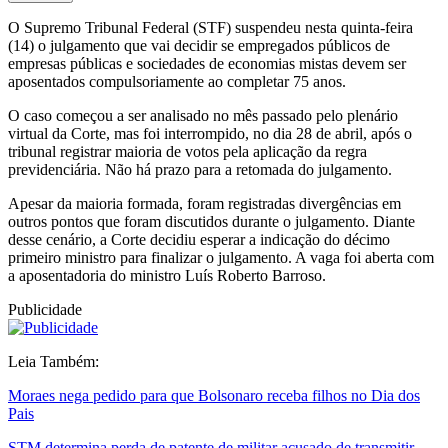
O Supremo Tribunal Federal (STF) suspendeu nesta quinta-feira
(14) o julgamento que vai decidir se empregados públicos de
empresas públicas e sociedades de economias mistas devem ser
aposentados compulsoriamente ao completar 75 anos.
O caso começou a ser analisado no mês passado pelo plenário
virtual da Corte, mas foi interrompido, no dia 28 de abril, após o
tribunal registrar maioria de votos pela aplicação da regra
previdenciária. Não há prazo para a retomada do julgamento.
Apesar da maioria formada, foram registradas divergências em
outros pontos que foram discutidos durante o julgamento. Diante
desse cenário, a Corte decidiu esperar a indicação do décimo
primeiro ministro para finalizar o julgamento. A vaga foi aberta com
a aposentadoria do ministro Luís Roberto Barroso.
Publicidade
Leia Também:
Moraes nega pedido para que Bolsonaro receba filhos no Dia dos
Pais
STM determina perda de patente de militar acusado de transmitir