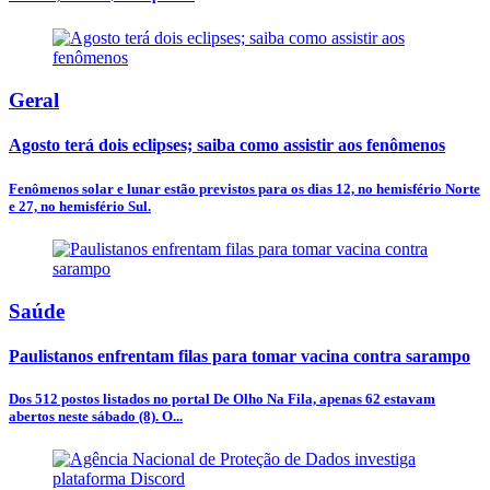
Geral
Agosto terá dois eclipses; saiba como assistir aos fenômenos
Fenômenos solar e lunar estão previstos para os dias 12, no hemisfério Norte
e 27, no hemisfério Sul.
Saúde
Paulistanos enfrentam filas para tomar vacina contra sarampo
Dos 512 postos listados no portal De Olho Na Fila, apenas 62 estavam
abertos neste sábado (8). O...