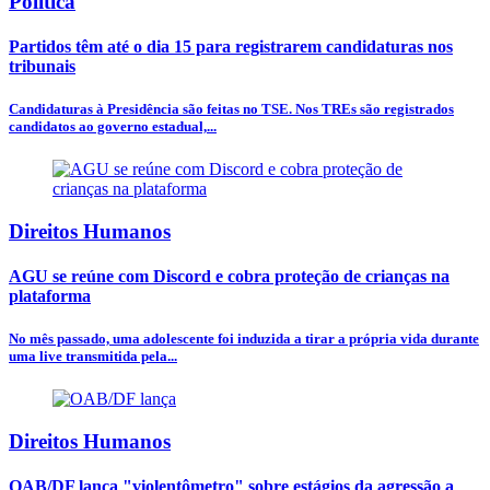
Política
Partidos têm até o dia 15 para registrarem candidaturas nos
tribunais
Candidaturas à Presidência são feitas no TSE. Nos TREs são registrados
candidatos ao governo estadual,...
Direitos Humanos
AGU se reúne com Discord e cobra proteção de crianças na
plataforma
No mês passado, uma adolescente foi induzida a tirar a própria vida durante
uma live transmitida pela...
Direitos Humanos
OAB/DF lança "violentômetro" sobre estágios da agressão a