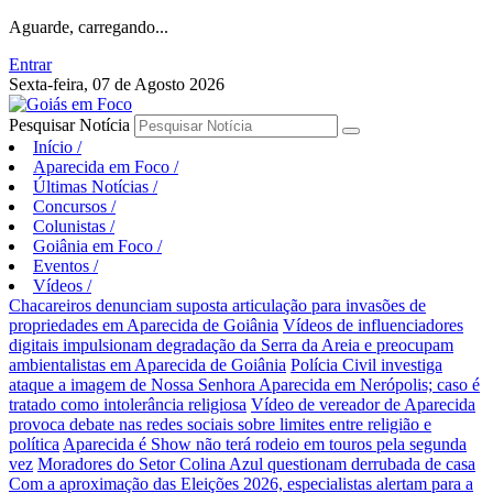
Aguarde, carregando...
Entrar
Sexta-feira, 07 de Agosto 2026
Pesquisar Notícia
Início
/
Aparecida em Foco
/
Últimas Notícias
/
Concursos
/
Colunistas
/
Goiânia em Foco
/
Eventos
/
Vídeos
/
Chacareiros denunciam suposta articulação para invasões de
propriedades em Aparecida de Goiânia
Vídeos de influenciadores
digitais impulsionam degradação da Serra da Areia e preocupam
ambientalistas em Aparecida de Goiânia
Polícia Civil investiga
ataque a imagem de Nossa Senhora Aparecida em Nerópolis; caso é
tratado como intolerância religiosa
Vídeo de vereador de Aparecida
provoca debate nas redes sociais sobre limites entre religião e
política
Aparecida é Show não terá rodeio em touros pela segunda
vez
Moradores do Setor Colina Azul questionam derrubada de casa
Com a aproximação das Eleições 2026, especialistas alertam para a