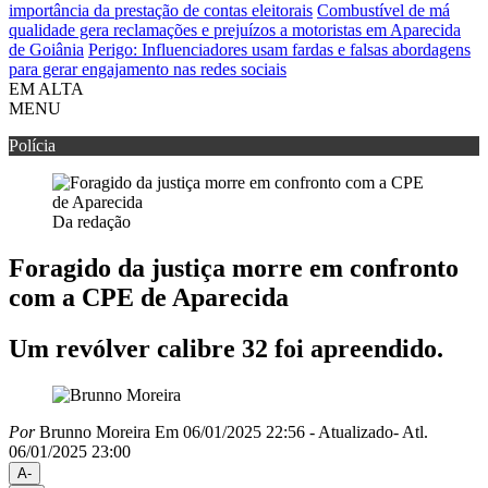
importância da prestação de contas eleitorais
Combustível de má
qualidade gera reclamações e prejuízos a motoristas em Aparecida
de Goiânia
Perigo: Influenciadores usam fardas e falsas abordagens
para gerar engajamento nas redes sociais
EM ALTA
MENU
Polícia
Da redação
Foragido da justiça morre em confronto
com a CPE de Aparecida
Um revólver calibre 32 foi apreendido.
Por
Brunno Moreira
Em 06/01/2025 22:56
- Atualizado
- Atl.
06/01/2025 23:00
A-