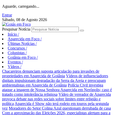
Aguarde, carregando...
Entrar
Sábado, 08 de Agosto 2026
Pesquisar Notícia
Início
/
Aparecida em Foco
/
Últimas Notícias
/
Concursos
/
Colunistas
/
Goiânia em Foco
/
Eventos
/
Vídeos
/
Chacareiros denunciam suposta articulação para invasões de
propriedades em Aparecida de Goiânia
Vídeos de influenciadores
digitais impulsionam degradação da Serra da Areia e preocupam
ambientalistas em Aparecida de Goiânia
Polícia Civil investiga
ataque a imagem de Nossa Senhora Aparecida em Nerópolis; caso é
tratado como intolerância religiosa
Vídeo de vereador de Aparecida
provoca debate nas redes sociais sobre limites entre religião e
política
Aparecida é Show não terá rodeio em touros pela segunda
vez
Moradores do Setor Colina Azul questionam derrubada de casa
Com a aproximação das Eleições 2026, especialistas alertam para a