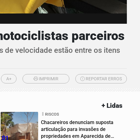
otociclistas parceiros
 de velocidade estão entre os itens
A+
IMPRIMIR
REPORTAR ERROS
+ Lidas
RISCOS
Chacareiros denunciam suposta
articulação para invasões de
propriedades em Aparecida de
01