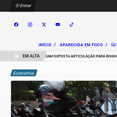
Entrar
/
/
INÍCIO
APARECIDA EM FOCO
ÚL
EM ALTA
HACAREIROS DENUNCIAM SUPOSTA ARTICULAÇÃO PARA INVASÕES D
Economia