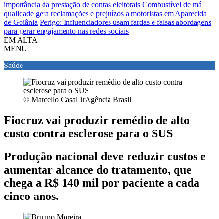
importância da prestação de contas eleitorais
Combustível de má
qualidade gera reclamações e prejuízos a motoristas em Aparecida
de Goiânia
Perigo: Influenciadores usam fardas e falsas abordagens
para gerar engajamento nas redes sociais
EM ALTA
MENU
Saúde
© Marcello Casal JrAgência Brasil
Fiocruz vai produzir remédio de alto
custo contra esclerose para o SUS
Produção nacional deve reduzir custos e
aumentar alcance do tratamento, que
chega a R$ 140 mil por paciente a cada
cinco anos.