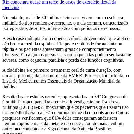
Rio concentra quase um terço de casos de exercício ilegal da
medicina
No entanto, mais de 30 mil brasileiros convivem com a esclerose
múltipla do tipo remitente-recorrente, o mais comum, caracterizado
por episódios de surtos, intercalados com períodos de remissão.
A esclerose múltipla é uma doença crônica degenerativa que afeta o
cérebro e a medula espinhal. Ela pode evoluir de forma lenta ou
rápida e os pacientes apresentam graus de comprometimento
diversos. Em algumas pessoas, as consequências podem ser bastante
severas, como cegueira, paralisia e perda das funções cognitivas.
A cladribina é o primeiro tratamento oral de curta duração, com
eficácia prolongada no controle da EMRR. Por isso, foi incluída na
Lista de Medicamentos Essenciais da Organização Mundial da
Saúde.
Resultados de estudos recentes, apresentados no 39º Congresso do
Comitê Europeu para Tratamento e Investigação em Esclerose
Múltipla (ECTRIMS), mostraram que os pacientes que fizeram uso
do remédio tiveram a lesão neuronal reduzida em dois anos. Outras
pesquisas verificaram que 81% deles conseguiram andar sem
nenhum apoio e mais da metade não necessitou de mais nenhum
outro medicamento. >> Siga o canal da Agência Brasil no