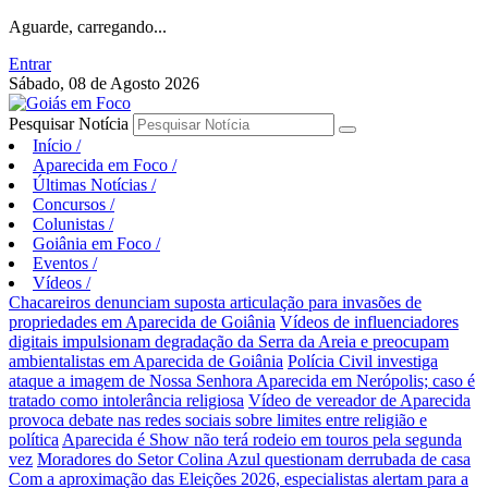
Aguarde, carregando...
Entrar
Sábado, 08 de Agosto 2026
Pesquisar Notícia
Início
/
Aparecida em Foco
/
Últimas Notícias
/
Concursos
/
Colunistas
/
Goiânia em Foco
/
Eventos
/
Vídeos
/
Chacareiros denunciam suposta articulação para invasões de
propriedades em Aparecida de Goiânia
Vídeos de influenciadores
digitais impulsionam degradação da Serra da Areia e preocupam
ambientalistas em Aparecida de Goiânia
Polícia Civil investiga
ataque a imagem de Nossa Senhora Aparecida em Nerópolis; caso é
tratado como intolerância religiosa
Vídeo de vereador de Aparecida
provoca debate nas redes sociais sobre limites entre religião e
política
Aparecida é Show não terá rodeio em touros pela segunda
vez
Moradores do Setor Colina Azul questionam derrubada de casa
Com a aproximação das Eleições 2026, especialistas alertam para a