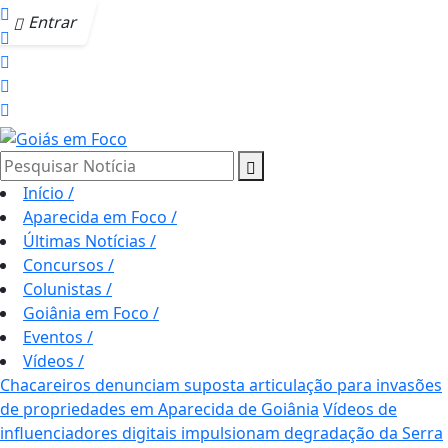
Entrar
Pesquisar Notícia
Início
/
Aparecida em Foco
/
Últimas Notícias
/
Concursos
/
Colunistas
/
Goiânia em Foco
/
Eventos
/
Vídeos
/
Chacareiros denunciam suposta articulação para invasões
de propriedades em Aparecida de Goiânia
Vídeos de
influenciadores digitais impulsionam degradação da Serra