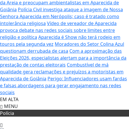
da Areia e preocupam ambientalistas em Aparecida de
Goiânia
Polícia Civil investiga ataque a imagem de Nossa
Senhora Aparecida em Nerópolis; caso é tratado como
intolerância religiosa
Vídeo de vereador de Aparecida
provoca debate nas redes sociais sobre limites entre
religião e política
Aparecida é Show não terá rodeio em
touros pela segunda vez
Moradores do Setor Colina Azul
questionam derrubada de casa
Com a aproximação das
Eleições 2026, especialistas alertam para a importância da
prestação de contas eleitorais
Combustível de má
qualidade gera reclamações e prejuízos a motoristas em
Aparecida de Goiânia
Perigo: Influenciadores usam fardas
e falsas abordagens para gerar engajamento nas redes
sociais
EM ALTA
MENU
Polícia