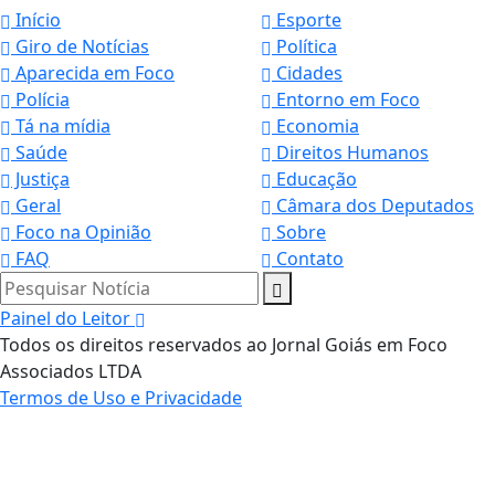
Início
Esporte
Giro de Notícias
Política
Aparecida em Foco
Cidades
Polícia
Entorno em Foco
Tá na mídia
Economia
Saúde
Direitos Humanos
Justiça
Educação
Geral
Câmara dos Deputados
Foco na Opinião
Sobre
FAQ
Contato
Pesquisar Notícia
Painel do Leitor
Todos os direitos reservados ao Jornal Goiás em Foco
Associados LTDA
Termos de Uso e Privacidade
Termos de Uso e Privacidade
Esse site utiliza cookies para melhorar sua
experiência de navegação. Ao continuar o acesso,
entendemos que você concorda com nossos Termos