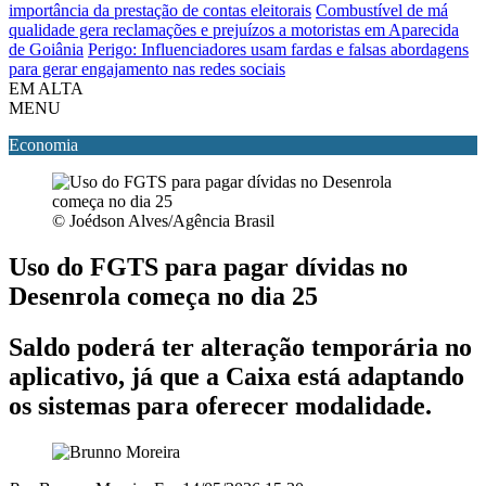
importância da prestação de contas eleitorais
Combustível de má
qualidade gera reclamações e prejuízos a motoristas em Aparecida
de Goiânia
Perigo: Influenciadores usam fardas e falsas abordagens
para gerar engajamento nas redes sociais
EM ALTA
MENU
Economia
© Joédson Alves/Agência Brasil
Uso do FGTS para pagar dívidas no
Desenrola começa no dia 25
Saldo poderá ter alteração temporária no
aplicativo, já que a Caixa está adaptando
os sistemas para oferecer modalidade.