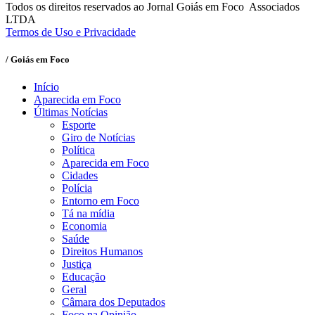
Todos os direitos reservados ao Jornal Goiás em Foco Associados
LTDA
Termos de Uso e Privacidade
/ Goiás em Foco
Início
Aparecida em Foco
Últimas Notícias
Esporte
Giro de Notícias
Política
Aparecida em Foco
Cidades
Polícia
Entorno em Foco
Tá na mídia
Economia
Saúde
Direitos Humanos
Justiça
Educação
Geral
Câmara dos Deputados
Foco na Opinião