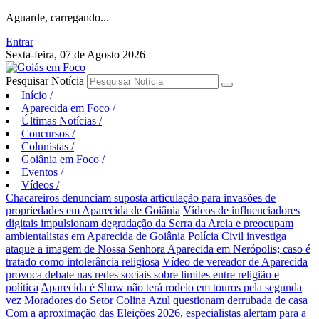
Aguarde, carregando...
Entrar
Sexta-feira, 07 de Agosto 2026
Pesquisar Notícia
Início
/
Aparecida em Foco
/
Últimas Notícias
/
Concursos
/
Colunistas
/
Goiânia em Foco
/
Eventos
/
Vídeos
/
Chacareiros denunciam suposta articulação para invasões de
propriedades em Aparecida de Goiânia
Vídeos de influenciadores
digitais impulsionam degradação da Serra da Areia e preocupam
ambientalistas em Aparecida de Goiânia
Polícia Civil investiga
ataque a imagem de Nossa Senhora Aparecida em Nerópolis; caso é
tratado como intolerância religiosa
Vídeo de vereador de Aparecida
provoca debate nas redes sociais sobre limites entre religião e
política
Aparecida é Show não terá rodeio em touros pela segunda
vez
Moradores do Setor Colina Azul questionam derrubada de casa
Com a aproximação das Eleições 2026, especialistas alertam para a