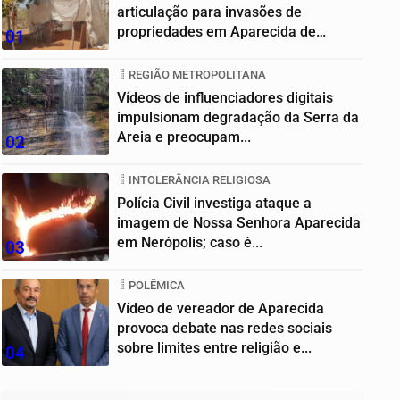
articulação para invasões de
propriedades em Aparecida de
01
Goiânia
REGIÃO METROPOLITANA
Vídeos de influenciadores digitais
impulsionam degradação da Serra da
Areia e preocupam...
02
INTOLERÂNCIA RELIGIOSA
Polícia Civil investiga ataque a
imagem de Nossa Senhora Aparecida
em Nerópolis; caso é...
03
POLÊMICA
Vídeo de vereador de Aparecida
provoca debate nas redes sociais
sobre limites entre religião e...
04