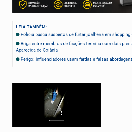
LEIA TAMBÉM:
Polícia busca suspeitos de furtar joalheria em shopping 
Briga entre membros de facções termina com dois preso
Aparecida de Goiânia
Perigo: Influenciadores usam fardas e falsas abordagen