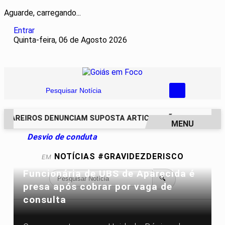
Aguarde, carregando...
Entrar
Quinta-feira, 06 de Agosto 2026
Pesquisar Notícia
ACAREIROS DENUNCIAM SUPOSTA ARTICULAÇÃO PARA INVASÕ
MENU
Desvio de conduta
EM ALTA
NOTÍCIAS
#GRAVIDEZDERISCO
EM
Funcionária de UBS de Aparecida é
🔍
presa após cobrar por vaga de
consulta