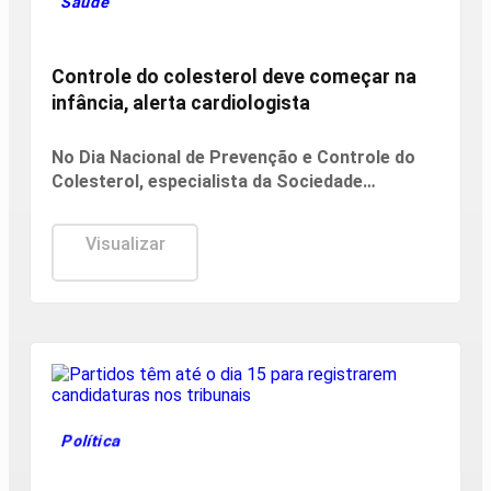
Saúde
Controle do colesterol deve começar na
infância, alerta cardiologista
No Dia Nacional de Prevenção e Controle do
Colesterol, especialista da Sociedade
Brasileira de Cardiologia recomenda exame
preventivo aos 10 anos, alimentação
Visualizar
equilibrada e atividade física. Também alerta
para os riscos da interrupção do tratamento e
da desinformação sobre estatinas.
Política