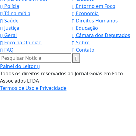
Polícia
Entorno em Foco
Tá na mídia
Economia
Saúde
Direitos Humanos
Justiça
Educação
Geral
Câmara dos Deputados
Foco na Opinião
Sobre
FAQ
Contato
Pesquisar Notícia
Painel do Leitor
Todos os direitos reservados ao Jornal Goiás em Foco
Associados LTDA
Termos de Uso e Privacidade