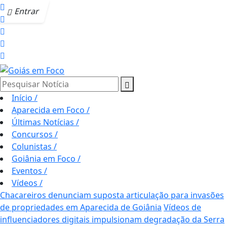
Entrar
Pesquisar Notícia
Início
/
Aparecida em Foco
/
Últimas Notícias
/
Concursos
/
Colunistas
/
Goiânia em Foco
/
Eventos
/
Vídeos
/
Chacareiros denunciam suposta articulação para invasões
de propriedades em Aparecida de Goiânia
Vídeos de
influenciadores digitais impulsionam degradação da Serra