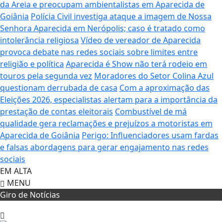
da Areia e preocupam ambientalistas em Aparecida de
Goiânia
Polícia Civil investiga ataque a imagem de Nossa
Senhora Aparecida em Nerópolis; caso é tratado como
intolerância religiosa
Vídeo de vereador de Aparecida
provoca debate nas redes sociais sobre limites entre
religião e política
Aparecida é Show não terá rodeio em
touros pela segunda vez
Moradores do Setor Colina Azul
questionam derrubada de casa
Com a aproximação das
Eleições 2026, especialistas alertam para a importância da
prestação de contas eleitorais
Combustível de má
qualidade gera reclamações e prejuízos a motoristas em
Aparecida de Goiânia
Perigo: Influenciadores usam fardas
e falsas abordagens para gerar engajamento nas redes
sociais
EM ALTA
MENU
Giro de Notícias