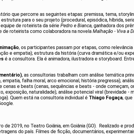
tório que percorre as seguintes etapas: premissa, tema, storylin
trutura para o seu projeto (procedural, episódica, híbrida, seria
 equipe de roteirista da série
Pedro e Bianca
, ganhadora dos prê
e de roteirista como colaboradora na novela
Malhação - Viva a D
animação
, os participantes passam por etapas, como relevânci
ção e empatia); estrutura da história (curva dramática e/ou expe
es
é a consultora. Ela é animadora, ilustradora e storyboard. Ent
umentário)
, as consultorias trabalham com análise temática prin
empatia, falha moral, arco emocional, história pregressa); anális
se cenas e beats (cenas, sequências e beats - onde começam, o
o, exposição, naturalidade); análise potencial viral (brevidade - 
ga). Quem está na consultoria individual é
Thiago Fogaça
, que
Google.
 de 2019, no Teatro Goiânia, em Goiânia (GO). Realizado e produ
agens do país. Filmes de ficção, documentários, experimentais