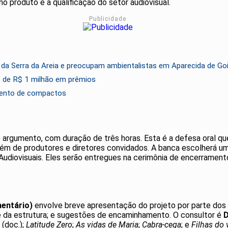
o produto e a qualificação do setor audiovisual.
Publicidade
 da Serra da Areia e preocupam ambientalistas em Aparecida de Go
is de R$ 1 milhão em prêmios
mento de compactos
do argumento, com duração de três horas. Esta é a defesa oral qu
além de produtores e diretores convidados. A banca escolherá um
Audiovisuais. Eles serão entregues na cerimônia de encerramento
mentário)
envolve breve apresentação do projeto por parte dos r
e da estrutura; e sugestões de encaminhamento. O consultor é
D
(doc.);
Latitude Zero
;
As vidas de Maria
;
Cabra-cega
; e
Filhas do 