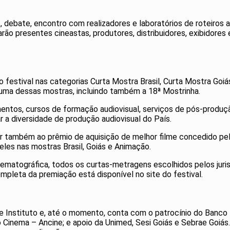
debate, encontro com realizadores e laboratórios de roteiros au
arão presentes cineastas, produtores, distribuidores, exibidore
 do festival nas categorias Curta Mostra Brasil, Curta Mostra G
a uma dessas mostras, incluindo também a 18ª Mostrinha.
entos, cursos de formação audiovisual, serviços de pós-produção,
r a diversidade de produção audiovisual do País.
r também ao prêmio de aquisição de melhor filme concedido pel
eles nas mostras Brasil, Goiás e Animação.
nematográfica, todos os curtas-metragens escolhidos pelos juris
completa da premiação está disponível no site do festival.
l e Instituto e, até o momento, conta com o patrocínio do Banc
o Cinema – Ancine; e apoio da Unimed, Sesi Goiás e Sebrae Goiá