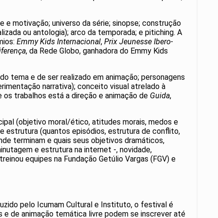
e e motivação; universo da série; sinopse; construção
lizada ou antologia); arco da temporada; e pitiching. A
mios:
Emmy Kids Internacional
,
Prix Jeunesse Ibero-
iferença
, da Rede Globo, ganhadora do Emmy Kids
a do tema e de ser realizado em animação; personagens
rimentação narrativa); conceito visual atrelado à
re os trabalhos está a direção e animação de
Guida
,
cipal (objetivo moral/ético, atitudes morais, medos e
e estrutura (quantos episódios, estrutura de conflito,
nde terminam e quais seus objetivos dramáticos,
minutagem e estrutura na internet -, novidade,
 treinou equipes na Fundação Getúlio Vargas (FGV) e
zido pelo Icumam Cultural e Instituto, o festival é
 e de animação temática livre podem se inscrever até