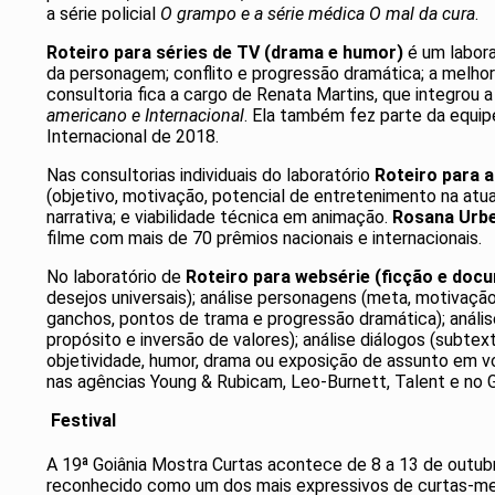
a série policial
O grampo e a série médica O mal da cura
.
Roteiro para séries de TV (drama e humor)
é um labora
da personagem; conflito e progressão dramática; a melhor es
consultoria fica a cargo de Renata Martins, que integrou a
americano
e Internacional
. Ela também fez parte da equip
Internacional de 2018.
Nas consultorias individuais do laboratório
Roteiro para 
(objetivo, motivação, potencial de entretenimento na atua
narrativa; e viabilidade técnica em animação.
Rosana Urb
filme com mais de 70 prêmios nacionais e internacionais.
No laboratório de
Roteiro para websérie (ficção e doc
desejos universais); análise personagens (meta, motivação, 
ganchos, pontos de trama e progressão dramática); análi
propósito e inversão de valores); análise diálogos (subtext
objetividade, humor, drama ou exposição de assunto em vo
nas agências Young & Rubicam, Leo-Burnett, Talent e no 
Festival
A 19ª Goiânia Mostra Curtas acontece de 8 a 13 de outubro
reconhecido como um dos mais expressivos de curtas-metr