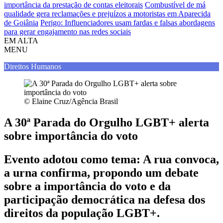
importância da prestação de contas eleitorais
Combustível de má
qualidade gera reclamações e prejuízos a motoristas em Aparecida
de Goiânia
Perigo: Influenciadores usam fardas e falsas abordagens
para gerar engajamento nas redes sociais
EM ALTA
MENU
Direitos Humanos
© Elaine Cruz/Agência Brasil
A 30ª Parada do Orgulho LGBT+ alerta
sobre importância do voto
Evento adotou como tema: A rua convoca,
a urna confirma, propondo um debate
sobre a importância do voto e da
participação democrática na defesa dos
direitos da população LGBT+.