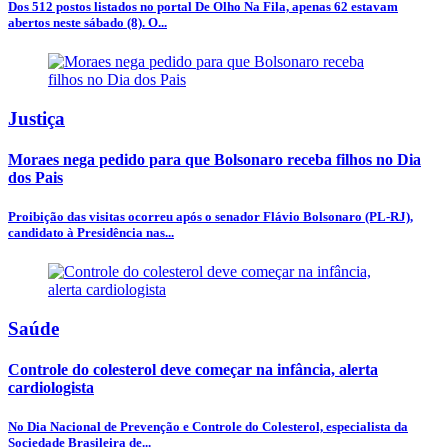
Dos 512 postos listados no portal De Olho Na Fila, apenas 62 estavam
abertos neste sábado (8). O...
Justiça
Moraes nega pedido para que Bolsonaro receba filhos no Dia
dos Pais
Proibição das visitas ocorreu após o senador Flávio Bolsonaro (PL-RJ),
candidato à Presidência nas...
Saúde
Controle do colesterol deve começar na infância, alerta
cardiologista
No Dia Nacional de Prevenção e Controle do Colesterol, especialista da
Sociedade Brasileira de...