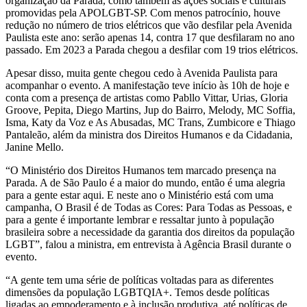
organização da Parada, como também as ações sociais e culturais
promovidas pela APOLGBT-SP. Com menos patrocínio, houve
redução no número de trios elétricos que vão desfilar pela Avenida
Paulista este ano: serão apenas 14, contra 17 que desfilaram no ano
passado. Em 2023 a Parada chegou a desfilar com 19 trios elétricos.
Apesar disso, muita gente chegou cedo à Avenida Paulista para
acompanhar o evento. A manifestação teve início às 10h de hoje e
conta com a presença de artistas como Pabllo Vittar, Urias, Gloria
Groove, Pepita, Diego Martins, Jup do Bairro, Melody, MC Soffia,
Isma, Katy da Voz e As Abusadas, MC Trans, Zumbicore e Thiago
Pantaleão, além da ministra dos Direitos Humanos e da Cidadania,
Janine Mello.
“O Ministério dos Direitos Humanos tem marcado presença na
Parada. A de São Paulo é a maior do mundo, então é uma alegria
para a gente estar aqui. E neste ano o Ministério está com uma
campanha, O Brasil é de Todas as Cores: Para Todas as Pessoas, e
para a gente é importante lembrar e ressaltar junto à população
brasileira sobre a necessidade da garantia dos direitos da população
LGBT”, falou a ministra, em entrevista à Agência Brasil durante o
evento.
“A gente tem uma série de políticas voltadas para as diferentes
dimensões da população LGBTQIA+. Temos desde políticas
ligadas ao empoderamento e à inclusão produtiva, até políticas de