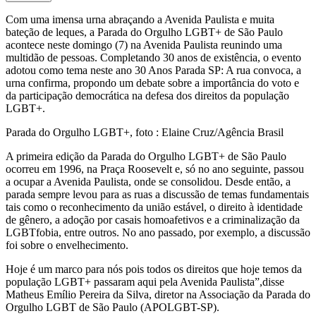
Com uma imensa urna abraçando a Avenida Paulista e muita
bateção de leques, a Parada do Orgulho LGBT+ de São Paulo
acontece neste domingo (7) na Avenida Paulista reunindo uma
multidão de pessoas. Completando 30 anos de existência, o evento
adotou como tema neste ano 30 Anos Parada SP: A rua convoca, a
urna confirma, propondo um debate sobre a importância do voto e
da participação democrática na defesa dos direitos da população
LGBT+.
Parada do Orgulho LGBT+, foto : Elaine Cruz/Agência Brasil
A primeira edição da Parada do Orgulho LGBT+ de São Paulo
ocorreu em 1996, na Praça Roosevelt e, só no ano seguinte, passou
a ocupar a Avenida Paulista, onde se consolidou. Desde então, a
parada sempre levou para as ruas a discussão de temas fundamentais
tais como o reconhecimento da união estável, o direito à identidade
de gênero, a adoção por casais homoafetivos e a criminalização da
LGBTfobia, entre outros. No ano passado, por exemplo, a discussão
foi sobre o envelhecimento.
Hoje é um marco para nós pois todos os direitos que hoje temos da
população LGBT+ passaram aqui pela Avenida Paulista”,disse
Matheus Emílio Pereira da Silva, diretor na Associação da Parada do
Orgulho LGBT de São Paulo (APOLGBT-SP).