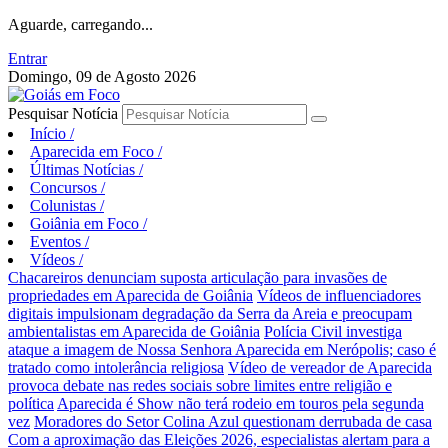
Aguarde, carregando...
Entrar
Domingo, 09 de Agosto 2026
Pesquisar Notícia
Início
/
Aparecida em Foco
/
Últimas Notícias
/
Concursos
/
Colunistas
/
Goiânia em Foco
/
Eventos
/
Vídeos
/
Chacareiros denunciam suposta articulação para invasões de
propriedades em Aparecida de Goiânia
Vídeos de influenciadores
digitais impulsionam degradação da Serra da Areia e preocupam
ambientalistas em Aparecida de Goiânia
Polícia Civil investiga
ataque a imagem de Nossa Senhora Aparecida em Nerópolis; caso é
tratado como intolerância religiosa
Vídeo de vereador de Aparecida
provoca debate nas redes sociais sobre limites entre religião e
política
Aparecida é Show não terá rodeio em touros pela segunda
vez
Moradores do Setor Colina Azul questionam derrubada de casa
Com a aproximação das Eleições 2026, especialistas alertam para a