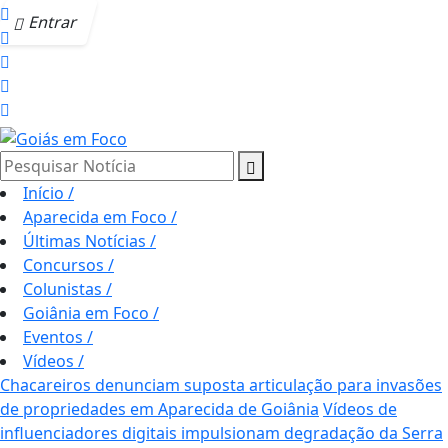
Entrar
Pesquisar Notícia
Início
/
Aparecida em Foco
/
Últimas Notícias
/
Concursos
/
Colunistas
/
Goiânia em Foco
/
Eventos
/
Vídeos
/
Chacareiros denunciam suposta articulação para invasões
de propriedades em Aparecida de Goiânia
Vídeos de
influenciadores digitais impulsionam degradação da Serra