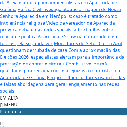
da Areia e preocupam ambientalistas em Aparecida de
Goiânia
Polícia Civil investiga ataque a imagem de Nossa
Senhora Aparecida em Nerópolis; caso é tratado como
intolerância religiosa
Vídeo de vereador de Aparecida
provoca debate nas redes sociais sobre limites entre
religião e política
Aparecida é Show não terá rodeio em
touros pela segunda vez
Moradores do Setor Colina Azul
questionam derrubada de casa
Com a aproximação das
Eleições 2026, especialistas alertam para a importância da
prestação de contas eleitorais
Combustível de má
qualidade gera reclamações e prejuízos a motoristas em
Aparecida de Goiânia
Perigo: Influenciadores usam fardas
e falsas abordagens para gerar engajamento nas redes
sociais
EM ALTA
MENU
Economia