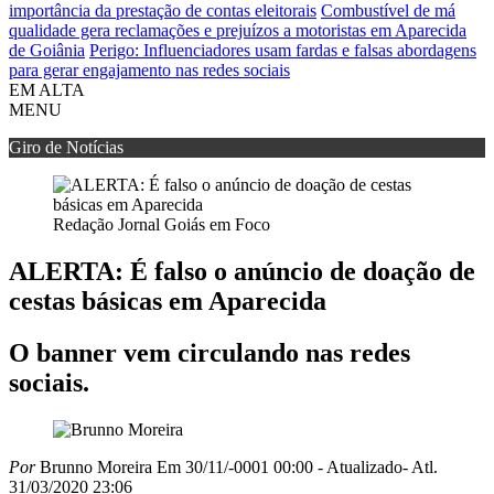
importância da prestação de contas eleitorais
Combustível de má
qualidade gera reclamações e prejuízos a motoristas em Aparecida
de Goiânia
Perigo: Influenciadores usam fardas e falsas abordagens
para gerar engajamento nas redes sociais
EM ALTA
MENU
Giro de Notícias
Redação Jornal Goiás em Foco
ALERTA: É falso o anúncio de doação de
cestas básicas em Aparecida
O banner vem circulando nas redes
sociais.
Por
Brunno Moreira
Em 30/11/-0001 00:00
- Atualizado
- Atl.
31/03/2020 23:06