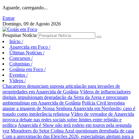
Aguarde, carregando...
Entrar
Domingo, 09 de Agosto 2026
Pesquisar Notícia
Início
/
Aparecida em Foco
/
Últimas Notícias
/
Concursos
/
Colunistas
/
Goiânia em Foco
/
Eventos
/
Vídeos
/
Chacareiros denunciam suposta articulação para invasões de
propriedades em Aparecida de Goiânia
Vídeos de influenciadores
digitais impulsionam degradação da Serra da Areia e preocupam
ambientalistas em Aparecida de Goiânia
Polícia Civil investiga
ataque a imagem de Nossa Senhora Aparecida em Nerópolis; caso é
tratado como intolerância religiosa
Vídeo de vereador de Aparecida
provoca debate nas redes sociais sobre limites entre religião e
política
Aparecida é Show não terá rodeio em touros pela segunda
vez
Moradores do Setor Colina Azul questionam derrubada de casa
Com a aproximação das Eleições 2026, especialistas alertam para a